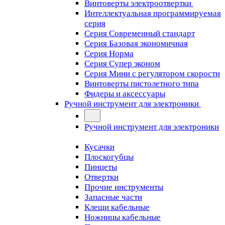
Винтоверты электроотвертки
Интеллектуальная программируемая
серия
Серия Современный стандарт
Серия Базовая экономичная
Серия Норма
Серия Cупер эконом
Серия Мини с регулятором скорости
Винтоверты пистолетного типа
Фидеры и аксессуары
Ручной инструмент для электроники
Ручной инструмент для электроники
Кусачки
Плоскогубцы
Пинцеты
Отвертки
Прочие инструменты
Запасные части
Клещи кабельные
Ножницы кабельные