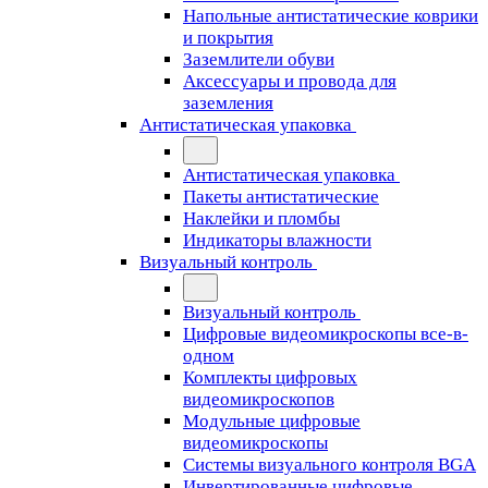
Напольные антистатические коврики
и покрытия
Заземлители обуви
Аксессуары и провода для
заземления
Антистатическая упаковка
Антистатическая упаковка
Пакеты антистатические
Наклейки и пломбы
Индикаторы влажности
Визуальный контроль
Визуальный контроль
Цифровые видеомикроскопы все-в-
одном
Комплекты цифровых
видеомикроскопов
Модульные цифровые
видеомикроскопы
Cистемы визуального контроля BGA
Инвертированные цифровые