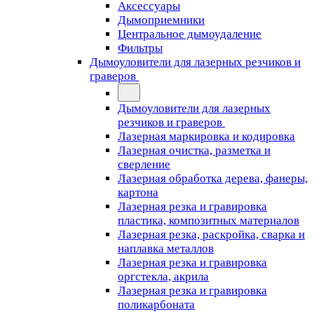
Аксессуары
Дымоприемники
Центральное дымоудаление
Фильтры
Дымоуловители для лазерных резчиков и
граверов
Дымоуловители для лазерных
резчиков и граверов
Лазерная маркировка и кодировка
Лазерная очистка, разметка и
сверление
Лазерная обработка дерева, фанеры,
картона
Лазерная резка и гравировка
пластика, композитных материалов
Лазерная резка, раскройка, сварка и
наплавка металлов
Лазерная резка и гравировка
оргстекла, акрила
Лазерная резка и гравировка
поликарбоната