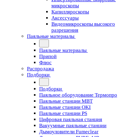
микроскопы
Капилляроскопы
Аксессуары
Видеомикроскопы высокого
разрешения
Паяльные материалы
Паяльные материалы
Припой
Флюс
Распродажа
Подборки
Подборки
Паяльное оборудование Термопро
Паяльные станции MBT
Паяльные станции OKI
Паяльные станции PS
Цифровая паяльная станция
Вакуумные паяльные станции
Дымоуловители Fumeclear