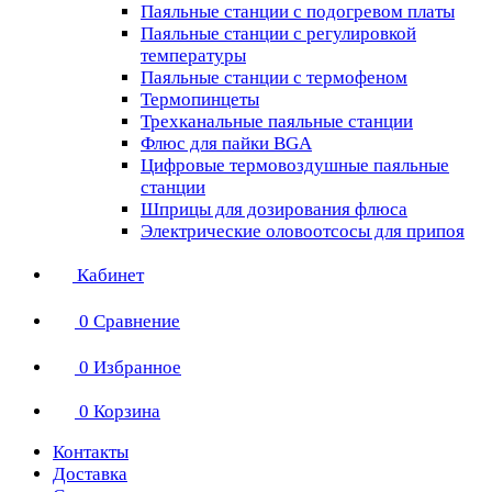
Паяльные станции с подогревом платы
Паяльные станции с регулировкой
температуры
Паяльные станции с термофеном
Термопинцеты
Трехканальные паяльные станции
Флюс для пайки BGA
Цифровые термовоздушные паяльные
станции
Шприцы для дозирования флюса
Электрические оловоотсосы для припоя
Кабинет
0
Сравнение
0
Избранное
0
Корзина
Контакты
Доставка