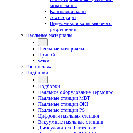
микроскопы
Капилляроскопы
Аксессуары
Видеомикроскопы высокого
разрешения
Паяльные материалы
Паяльные материалы
Припой
Флюс
Распродажа
Подборки
Подборки
Паяльное оборудование Термопро
Паяльные станции MBT
Паяльные станции OKI
Паяльные станции PS
Цифровая паяльная станция
Вакуумные паяльные станции
Дымоуловители Fumeclear