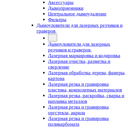
Аксессуары
Дымоприемники
Центральное дымоудаление
Фильтры
Дымоуловители для лазерных резчиков и
граверов
Дымоуловители для лазерных
резчиков и граверов
Лазерная маркировка и кодировка
Лазерная очистка, разметка и
сверление
Лазерная обработка дерева, фанеры,
картона
Лазерная резка и гравировка
пластика, композитных материалов
Лазерная резка, раскройка, сварка и
наплавка металлов
Лазерная резка и гравировка
оргстекла, акрила
Лазерная резка и гравировка
поликарбоната