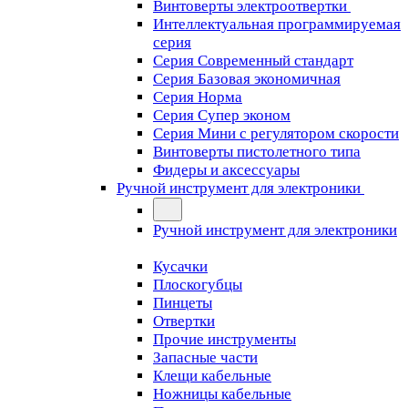
Винтоверты электроотвертки
Интеллектуальная программируемая
серия
Серия Современный стандарт
Серия Базовая экономичная
Серия Норма
Серия Cупер эконом
Серия Мини с регулятором скорости
Винтоверты пистолетного типа
Фидеры и аксессуары
Ручной инструмент для электроники
Ручной инструмент для электроники
Кусачки
Плоскогубцы
Пинцеты
Отвертки
Прочие инструменты
Запасные части
Клещи кабельные
Ножницы кабельные