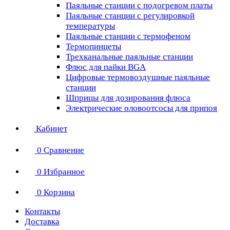
Паяльные станции с подогревом платы
Паяльные станции с регулировкой
температуры
Паяльные станции с термофеном
Термопинцеты
Трехканальные паяльные станции
Флюс для пайки BGA
Цифровые термовоздушные паяльные
станции
Шприцы для дозирования флюса
Электрические оловоотсосы для припоя
Кабинет
0
Сравнение
0
Избранное
0
Корзина
Контакты
Доставка