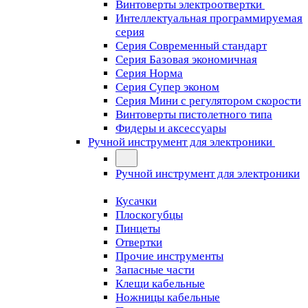
Винтоверты электроотвертки
Интеллектуальная программируемая
серия
Серия Современный стандарт
Серия Базовая экономичная
Серия Норма
Серия Cупер эконом
Серия Мини с регулятором скорости
Винтоверты пистолетного типа
Фидеры и аксессуары
Ручной инструмент для электроники
Ручной инструмент для электроники
Кусачки
Плоскогубцы
Пинцеты
Отвертки
Прочие инструменты
Запасные части
Клещи кабельные
Ножницы кабельные