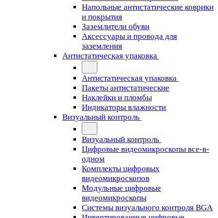
Напольные антистатические коврики
и покрытия
Заземлители обуви
Аксессуары и провода для
заземления
Антистатическая упаковка
Антистатическая упаковка
Пакеты антистатические
Наклейки и пломбы
Индикаторы влажности
Визуальный контроль
Визуальный контроль
Цифровые видеомикроскопы все-в-
одном
Комплекты цифровых
видеомикроскопов
Модульные цифровые
видеомикроскопы
Cистемы визуального контроля BGA
Инвертированные цифровые