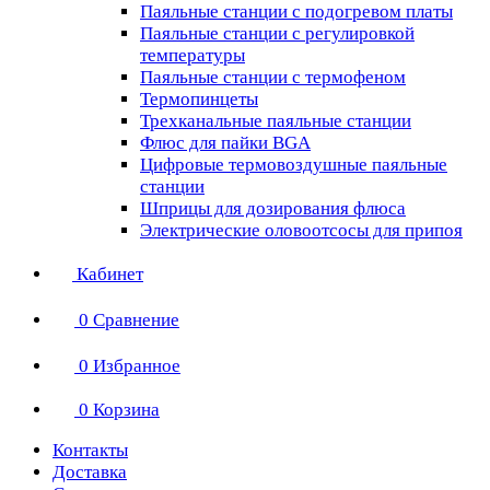
Паяльные станции с подогревом платы
Паяльные станции с регулировкой
температуры
Паяльные станции с термофеном
Термопинцеты
Трехканальные паяльные станции
Флюс для пайки BGA
Цифровые термовоздушные паяльные
станции
Шприцы для дозирования флюса
Электрические оловоотсосы для припоя
Кабинет
0
Сравнение
0
Избранное
0
Корзина
Контакты
Доставка