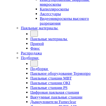
микроскопы
Капилляроскопы
Аксессуары
Видеомикроскопы высокого
разрешения
Паяльные материалы
Паяльные материалы
Припой
Флюс
Распродажа
Подборки
Подборки
Паяльное оборудование Термопро
Паяльные станции MBT
Паяльные станции OKI
Паяльные станции PS
Цифровая паяльная станция
Вакуумные паяльные станции
Дымоуловители Fumeclear