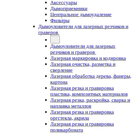
Аксессуары
Дымоприемники
Центральное дымоудаление
Фильтры
Дымоуловители для лазерных резчиков и
граверов
Дымоуловители для лазерных
резчиков и граверов
Лазерная маркировка и кодировка
Лазерная очистка, разметка и
сверление
Лазерная обработка дерева, фанеры,
картона
Лазерная резка и гравировка
пластика, композитных материалов
Лазерная резка, раскройка, сварка и
наплавка металлов
Лазерная резка и гравировка
оргстекла, акрила
Лазерная резка и гравировка
поликарбоната