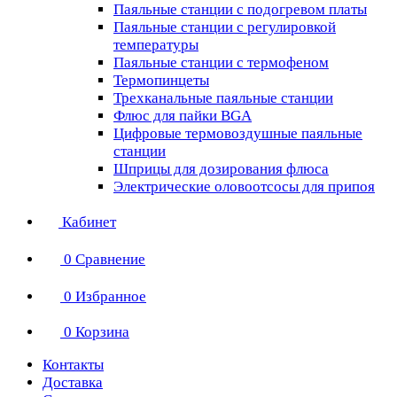
Паяльные станции с подогревом платы
Паяльные станции с регулировкой
температуры
Паяльные станции с термофеном
Термопинцеты
Трехканальные паяльные станции
Флюс для пайки BGA
Цифровые термовоздушные паяльные
станции
Шприцы для дозирования флюса
Электрические оловоотсосы для припоя
Кабинет
0
Сравнение
0
Избранное
0
Корзина
Контакты
Доставка