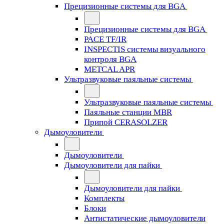
Прецизионные системы для BGA
Прецизионные системы для BGA
PACE TF/IR
INSPECTIS системы визуального
контроля BGA
METCAL APR
Ультразвуковые паяльные системы
Ультразвуковые паяльные системы
Паяльные станции MBR
Припой CERASOLZER
Дымоуловители
Дымоуловители
Дымоуловители для пайки
Дымоуловители для пайки
Комплекты
Блоки
Антистатические дымоуловители