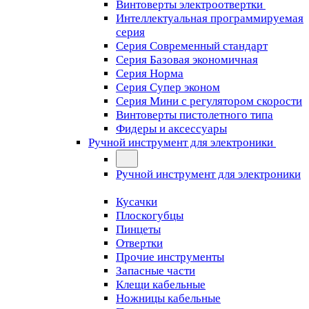
Винтоверты электроотвертки
Интеллектуальная программируемая
серия
Серия Современный стандарт
Серия Базовая экономичная
Серия Норма
Серия Cупер эконом
Серия Мини с регулятором скорости
Винтоверты пистолетного типа
Фидеры и аксессуары
Ручной инструмент для электроники
Ручной инструмент для электроники
Кусачки
Плоскогубцы
Пинцеты
Отвертки
Прочие инструменты
Запасные части
Клещи кабельные
Ножницы кабельные