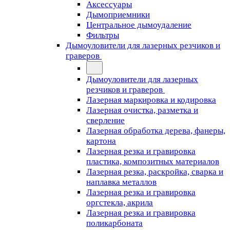
Аксессуары
Дымоприемники
Центральное дымоудаление
Фильтры
Дымоуловители для лазерных резчиков и
граверов
Дымоуловители для лазерных
резчиков и граверов
Лазерная маркировка и кодировка
Лазерная очистка, разметка и
сверление
Лазерная обработка дерева, фанеры,
картона
Лазерная резка и гравировка
пластика, композитных материалов
Лазерная резка, раскройка, сварка и
наплавка металлов
Лазерная резка и гравировка
оргстекла, акрила
Лазерная резка и гравировка
поликарбоната