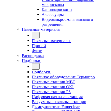
микроскопы
Капилляроскопы
Аксессуары
Видеомикроскопы высокого
разрешения
Паяльные материалы
Паяльные материалы
Припой
Флюс
Распродажа
Подборки
Подборки
Паяльное оборудование Термопро
Паяльные станции MBT
Паяльные станции OKI
Паяльные станции PS
Цифровая паяльная станция
Вакуумные паяльные станции
Дымоуловители Fumeclear