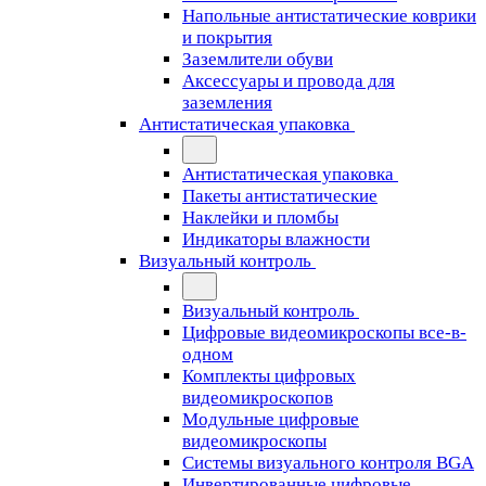
Напольные антистатические коврики
и покрытия
Заземлители обуви
Аксессуары и провода для
заземления
Антистатическая упаковка
Антистатическая упаковка
Пакеты антистатические
Наклейки и пломбы
Индикаторы влажности
Визуальный контроль
Визуальный контроль
Цифровые видеомикроскопы все-в-
одном
Комплекты цифровых
видеомикроскопов
Модульные цифровые
видеомикроскопы
Cистемы визуального контроля BGA
Инвертированные цифровые