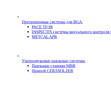
Прецизионные системы для BGA
PACE TF/IR
INSPECTIS системы визуального контроля
METCAL APR
Ультразвуковые паяльные системы
Паяльные станции MBR
Припой CERASOLZER