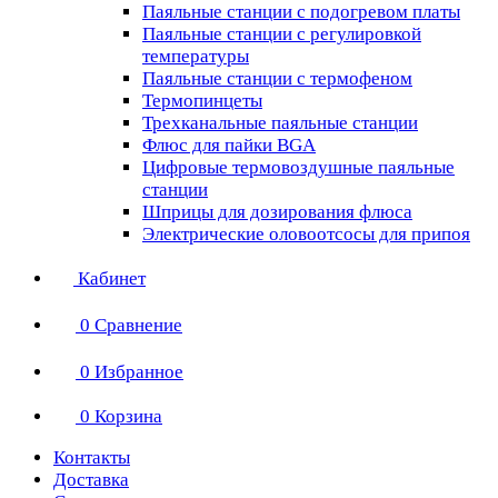
Паяльные станции с подогревом платы
Паяльные станции с регулировкой
температуры
Паяльные станции с термофеном
Термопинцеты
Трехканальные паяльные станции
Флюс для пайки BGA
Цифровые термовоздушные паяльные
станции
Шприцы для дозирования флюса
Электрические оловоотсосы для припоя
Кабинет
0
Сравнение
0
Избранное
0
Корзина
Контакты
Доставка