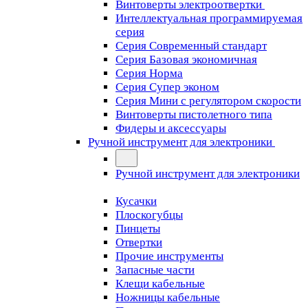
Винтоверты электроотвертки
Интеллектуальная программируемая
серия
Серия Современный стандарт
Серия Базовая экономичная
Серия Норма
Серия Cупер эконом
Серия Мини с регулятором скорости
Винтоверты пистолетного типа
Фидеры и аксессуары
Ручной инструмент для электроники
Ручной инструмент для электроники
Кусачки
Плоскогубцы
Пинцеты
Отвертки
Прочие инструменты
Запасные части
Клещи кабельные
Ножницы кабельные