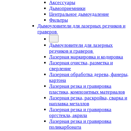
Аксессуары
Дымоприемники
Центральное дымоудаление
Фильтры
Дымоуловители для лазерных резчиков и
граверов
Дымоуловители для лазерных
резчиков и граверов
Лазерная маркировка и кодировка
Лазерная очистка, разметка и
сверление
Лазерная обработка дерева, фанеры,
картона
Лазерная резка и гравировка
пластика, композитных материалов
Лазерная резка, раскройка, сварка и
наплавка металлов
Лазерная резка и гравировка
оргстекла, акрила
Лазерная резка и гравировка
поликарбоната