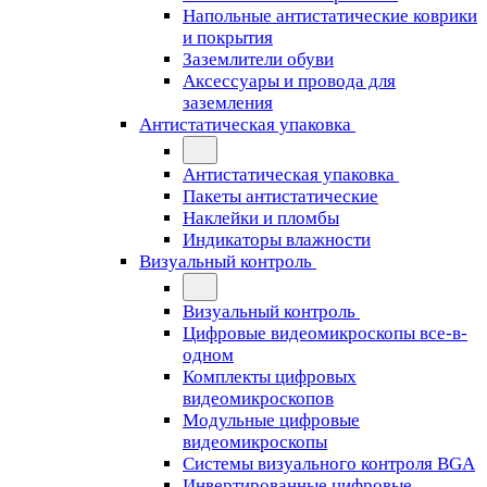
Напольные антистатические коврики
и покрытия
Заземлители обуви
Аксессуары и провода для
заземления
Антистатическая упаковка
Антистатическая упаковка
Пакеты антистатические
Наклейки и пломбы
Индикаторы влажности
Визуальный контроль
Визуальный контроль
Цифровые видеомикроскопы все-в-
одном
Комплекты цифровых
видеомикроскопов
Модульные цифровые
видеомикроскопы
Cистемы визуального контроля BGA
Инвертированные цифровые