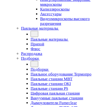
микроскопы
Капилляроскопы
Аксессуары
Видеомикроскопы высокого
разрешения
Паяльные материалы
Паяльные материалы
Припой
Флюс
Распродажа
Подборки
Подборки
Паяльное оборудование Термопро
Паяльные станции MBT
Паяльные станции OKI
Паяльные станции PS
Цифровая паяльная станция
Вакуумные паяльные станции
Дымоуловители Fumeclear