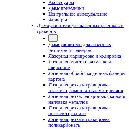
Аксессуары
Дымоприемники
Центральное дымоудаление
Фильтры
Дымоуловители для лазерных резчиков и
граверов
Дымоуловители для лазерных
резчиков и граверов
Лазерная маркировка и кодировка
Лазерная очистка, разметка и
сверление
Лазерная обработка дерева, фанеры,
картона
Лазерная резка и гравировка
пластика, композитных материалов
Лазерная резка, раскройка, сварка и
наплавка металлов
Лазерная резка и гравировка
оргстекла, акрила
Лазерная резка и гравировка
поликарбоната