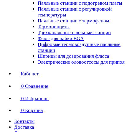
Паяльные станции с подогревом платы
Паяльные станции с регулировкой
температуры
Паяльные станции с термофеном
Термопинцеты
Трехканальные паяльные станции
Флюс для пайки BGA
Цифровые термовоздушные паяльные
станции
Шприцы для дозирования флюса
Электрические оловоотсосы для припоя
Кабинет
0
Сравнение
0
Избранное
0
Корзина
Контакты
Доставка