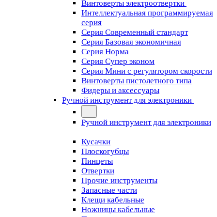
Винтоверты электроотвертки
Интеллектуальная программируемая
серия
Серия Современный стандарт
Серия Базовая экономичная
Серия Норма
Серия Cупер эконом
Серия Мини с регулятором скорости
Винтоверты пистолетного типа
Фидеры и аксессуары
Ручной инструмент для электроники
Ручной инструмент для электроники
Кусачки
Плоскогубцы
Пинцеты
Отвертки
Прочие инструменты
Запасные части
Клещи кабельные
Ножницы кабельные