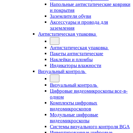
Напольные антистатические коврики
и покрытия
Заземлители обуви
Аксессуары и провода для
заземления
Антистатическая упаковка
Антистатическая упаковка
Пакеты антистатические
Наклейки и пломбы
Индикаторы влажности
Визуальный контроль
Визуальный контроль
Цифровые видеомикроскопы все-в-
одном
Комплекты цифровых
видеомикроскопов
Модульные цифровые
видеомикроскопы
Cистемы визуального контроля BGA
Инвертированные цифровые