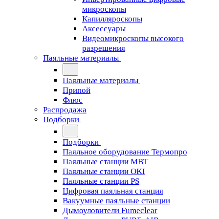
микроскопы
Капилляроскопы
Аксессуары
Видеомикроскопы высокого
разрешения
Паяльные материалы
Паяльные материалы
Припой
Флюс
Распродажа
Подборки
Подборки
Паяльное оборудование Термопро
Паяльные станции MBT
Паяльные станции OKI
Паяльные станции PS
Цифровая паяльная станция
Вакуумные паяльные станции
Дымоуловители Fumeclear