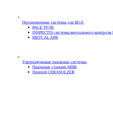
Прецизионные системы для BGA
PACE TF/IR
INSPECTIS системы визуального контроля
METCAL APR
Ультразвуковые паяльные системы
Паяльные станции MBR
Припой CERASOLZER