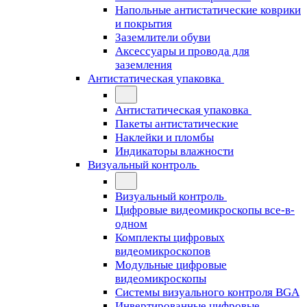
Напольные антистатические коврики
и покрытия
Заземлители обуви
Аксессуары и провода для
заземления
Антистатическая упаковка
Антистатическая упаковка
Пакеты антистатические
Наклейки и пломбы
Индикаторы влажности
Визуальный контроль
Визуальный контроль
Цифровые видеомикроскопы все-в-
одном
Комплекты цифровых
видеомикроскопов
Модульные цифровые
видеомикроскопы
Cистемы визуального контроля BGA
Инвертированные цифровые