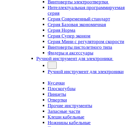
Винтоверты электроотвертки
Интеллектуальная программируемая
серия
Серия Современный стандарт
Серия Базовая экономичная
Серия Норма
Серия Cупер эконом
Серия Мини с регулятором скорости
Винтоверты пистолетного типа
Фидеры и аксессуары
Ручной инструмент для электроники
Ручной инструмент для электроники
Кусачки
Плоскогубцы
Пинцеты
Отвертки
Прочие инструменты
Запасные части
Клещи кабельные
Ножницы кабельные