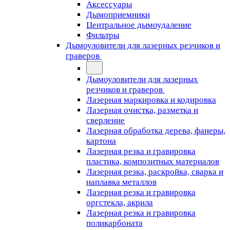
Аксессуары
Дымоприемники
Центральное дымоудаление
Фильтры
Дымоуловители для лазерных резчиков и
граверов
Дымоуловители для лазерных
резчиков и граверов
Лазерная маркировка и кодировка
Лазерная очистка, разметка и
сверление
Лазерная обработка дерева, фанеры,
картона
Лазерная резка и гравировка
пластика, композитных материалов
Лазерная резка, раскройка, сварка и
наплавка металлов
Лазерная резка и гравировка
оргстекла, акрила
Лазерная резка и гравировка
поликарбоната