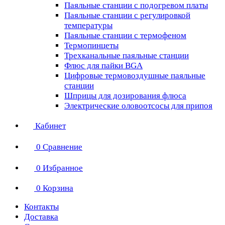
Паяльные станции с подогревом платы
Паяльные станции с регулировкой
температуры
Паяльные станции с термофеном
Термопинцеты
Трехканальные паяльные станции
Флюс для пайки BGA
Цифровые термовоздушные паяльные
станции
Шприцы для дозирования флюса
Электрические оловоотсосы для припоя
Кабинет
0
Сравнение
0
Избранное
0
Корзина
Контакты
Доставка