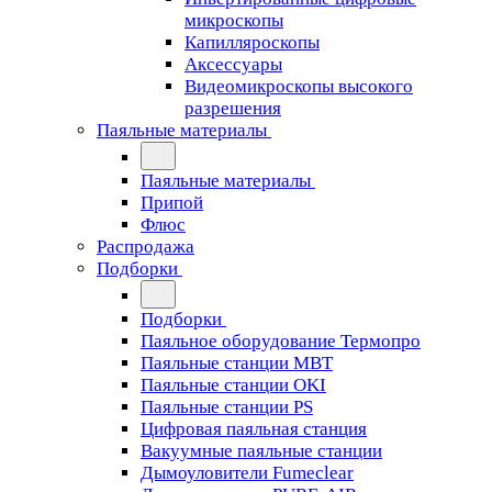
микроскопы
Капилляроскопы
Аксессуары
Видеомикроскопы высокого
разрешения
Паяльные материалы
Паяльные материалы
Припой
Флюс
Распродажа
Подборки
Подборки
Паяльное оборудование Термопро
Паяльные станции MBT
Паяльные станции OKI
Паяльные станции PS
Цифровая паяльная станция
Вакуумные паяльные станции
Дымоуловители Fumeclear