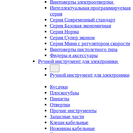
Винтоверты электроотвертки
Интеллектуальная программируемая
серия
Серия Современный стандарт
Серия Базовая экономичная
Серия Норма
Серия Cупер эконом
Серия Мини с регулятором скорости
Винтоверты пистолетного типа
Фидеры и аксессуары
Ручной инструмент для электроники
Ручной инструмент для электроники
Кусачки
Плоскогубцы
Пинцеты
Отвертки
Прочие инструменты
Запасные части
Клещи кабельные
Ножницы кабельные