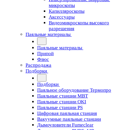
микроскопы
Капилляроскопы
Аксессуары
Видеомикроскопы высокого
разрешения
Паяльные материалы
Паяльные материалы
Припой
Флюс
Распродажа
Подборки
Подборки
Паяльное оборудование Термопро
Паяльные станции MBT
Паяльные станции OKI
Паяльные станции PS
Цифровая паяльная станция
Вакуумные паяльные станции
Дымоуловители Fumeclear