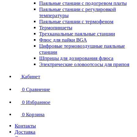
Паяльные станции с подогревом платы
Паяльные станции с регулировкой
температуры
Паяльные станции с термофеном
Термопинцеты
Трехканальные паяльные станции
Флюс для пайки BGA
Цифровые термовоздушные паяльные
станции
Шприцы для дозирования флюса
Электрические оловоотсосы для припоя
Кабинет
0
Сравнение
0
Избранное
0
Корзина
Контакты
Доставка