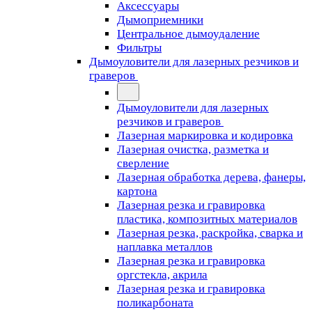
Аксессуары
Дымоприемники
Центральное дымоудаление
Фильтры
Дымоуловители для лазерных резчиков и
граверов
Дымоуловители для лазерных
резчиков и граверов
Лазерная маркировка и кодировка
Лазерная очистка, разметка и
сверление
Лазерная обработка дерева, фанеры,
картона
Лазерная резка и гравировка
пластика, композитных материалов
Лазерная резка, раскройка, сварка и
наплавка металлов
Лазерная резка и гравировка
оргстекла, акрила
Лазерная резка и гравировка
поликарбоната