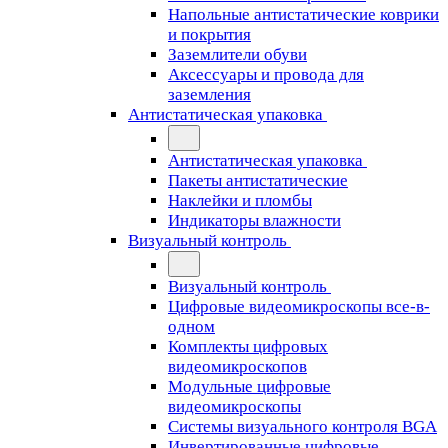
Напольные антистатические коврики
и покрытия
Заземлители обуви
Аксессуары и провода для
заземления
Антистатическая упаковка
Антистатическая упаковка
Пакеты антистатические
Наклейки и пломбы
Индикаторы влажности
Визуальный контроль
Визуальный контроль
Цифровые видеомикроскопы все-в-
одном
Комплекты цифровых
видеомикроскопов
Модульные цифровые
видеомикроскопы
Cистемы визуального контроля BGA
Инвертированные цифровые