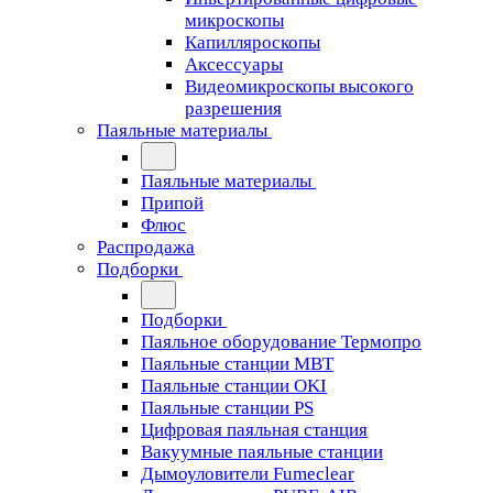
микроскопы
Капилляроскопы
Аксессуары
Видеомикроскопы высокого
разрешения
Паяльные материалы
Паяльные материалы
Припой
Флюс
Распродажа
Подборки
Подборки
Паяльное оборудование Термопро
Паяльные станции MBT
Паяльные станции OKI
Паяльные станции PS
Цифровая паяльная станция
Вакуумные паяльные станции
Дымоуловители Fumeclear