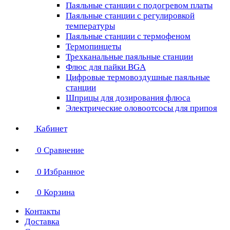
Паяльные станции с подогревом платы
Паяльные станции с регулировкой
температуры
Паяльные станции с термофеном
Термопинцеты
Трехканальные паяльные станции
Флюс для пайки BGA
Цифровые термовоздушные паяльные
станции
Шприцы для дозирования флюса
Электрические оловоотсосы для припоя
Кабинет
0
Сравнение
0
Избранное
0
Корзина
Контакты
Доставка