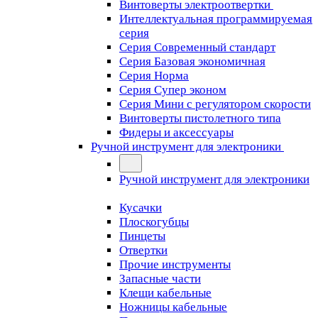
Винтоверты электроотвертки
Интеллектуальная программируемая
серия
Серия Современный стандарт
Серия Базовая экономичная
Серия Норма
Серия Cупер эконом
Серия Мини с регулятором скорости
Винтоверты пистолетного типа
Фидеры и аксессуары
Ручной инструмент для электроники
Ручной инструмент для электроники
Кусачки
Плоскогубцы
Пинцеты
Отвертки
Прочие инструменты
Запасные части
Клещи кабельные
Ножницы кабельные