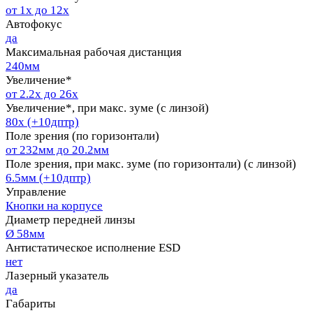
от 1х до 12х
Автофокус
да
Максимальная рабочая дистанция
240мм
Увеличение*
от 2.2x до 26x
Увеличение*, при макс. зуме (с линзой)
80x (+10дптр)
Поле зрения (по горизонтали)
от 232мм до 20.2мм
Поле зрения, при макс. зуме (по горизонтали) (с линзой)
6.5мм (+10дптр)
Управление
Кнопки на корпусе
Диаметр передней линзы
Ø 58мм
Антистатическое исполнение ESD
нет
Лазерный указатель
да
Габариты