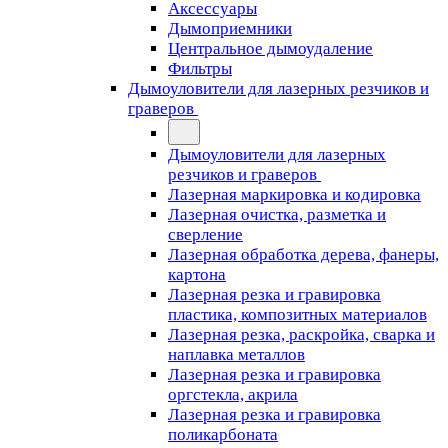
Аксессуары
Дымоприемники
Центральное дымоудаление
Фильтры
Дымоуловители для лазерных резчиков и
граверов
Дымоуловители для лазерных
резчиков и граверов
Лазерная маркировка и кодировка
Лазерная очистка, разметка и
сверление
Лазерная обработка дерева, фанеры,
картона
Лазерная резка и гравировка
пластика, композитных материалов
Лазерная резка, раскройка, сварка и
наплавка металлов
Лазерная резка и гравировка
оргстекла, акрила
Лазерная резка и гравировка
поликарбоната