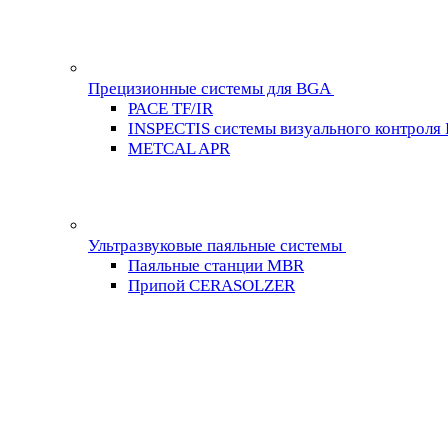
Прецизионные системы для BGA
PACE TF/IR
INSPECTIS системы визуального контроля
METCAL APR
Ультразвуковые паяльные системы
Паяльные станции MBR
Припой CERASOLZER