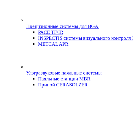
Прецизионные системы для BGA
PACE TF/IR
INSPECTIS системы визуального контроля
METCAL APR
Ультразвуковые паяльные системы
Паяльные станции MBR
Припой CERASOLZER