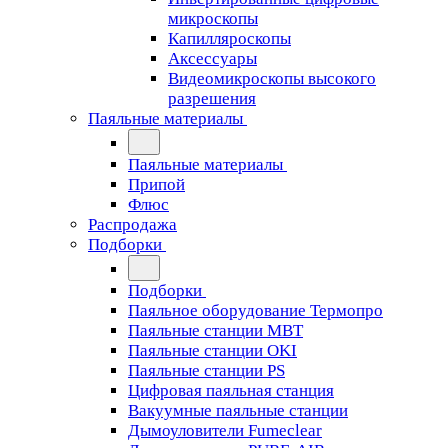
микроскопы
Капилляроскопы
Аксессуары
Видеомикроскопы высокого
разрешения
Паяльные материалы
Паяльные материалы
Припой
Флюс
Распродажа
Подборки
Подборки
Паяльное оборудование Термопро
Паяльные станции MBT
Паяльные станции OKI
Паяльные станции PS
Цифровая паяльная станция
Вакуумные паяльные станции
Дымоуловители Fumeclear