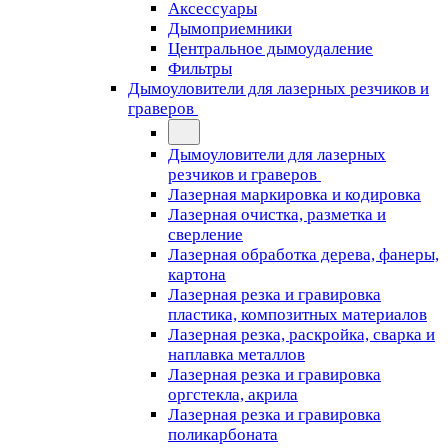
Аксессуары
Дымоприемники
Центральное дымоудаление
Фильтры
Дымоуловители для лазерных резчиков и
граверов
Дымоуловители для лазерных
резчиков и граверов
Лазерная маркировка и кодировка
Лазерная очистка, разметка и
сверление
Лазерная обработка дерева, фанеры,
картона
Лазерная резка и гравировка
пластика, композитных материалов
Лазерная резка, раскройка, сварка и
наплавка металлов
Лазерная резка и гравировка
оргстекла, акрила
Лазерная резка и гравировка
поликарбоната