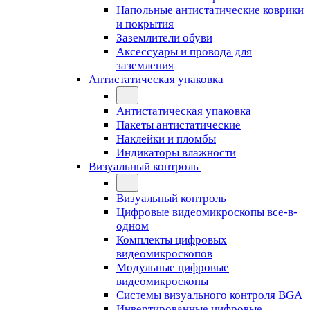
Напольные антистатические коврики
и покрытия
Заземлители обуви
Аксессуары и провода для
заземления
Антистатическая упаковка
Антистатическая упаковка
Пакеты антистатические
Наклейки и пломбы
Индикаторы влажности
Визуальный контроль
Визуальный контроль
Цифровые видеомикроскопы все-в-
одном
Комплекты цифровых
видеомикроскопов
Модульные цифровые
видеомикроскопы
Cистемы визуального контроля BGA
Инвертированные цифровые