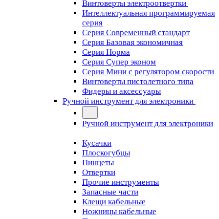
Винтоверты электроотвертки
Интеллектуальная программируемая
серия
Серия Современный стандарт
Серия Базовая экономичная
Серия Норма
Серия Cупер эконом
Серия Мини с регулятором скорости
Винтоверты пистолетного типа
Фидеры и аксессуары
Ручной инструмент для электроники
Ручной инструмент для электроники
Кусачки
Плоскогубцы
Пинцеты
Отвертки
Прочие инструменты
Запасные части
Клещи кабельные
Ножницы кабельные