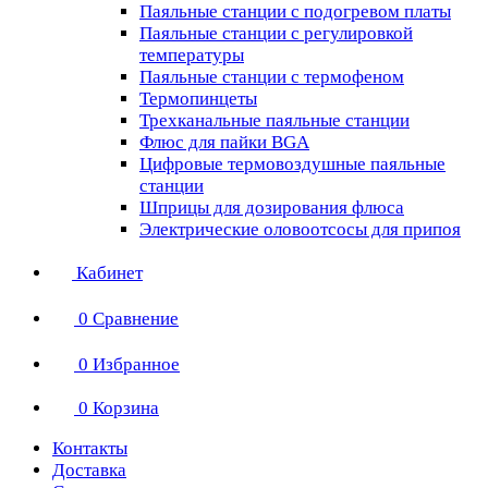
Паяльные станции с подогревом платы
Паяльные станции с регулировкой
температуры
Паяльные станции с термофеном
Термопинцеты
Трехканальные паяльные станции
Флюс для пайки BGA
Цифровые термовоздушные паяльные
станции
Шприцы для дозирования флюса
Электрические оловоотсосы для припоя
Кабинет
0
Сравнение
0
Избранное
0
Корзина
Контакты
Доставка