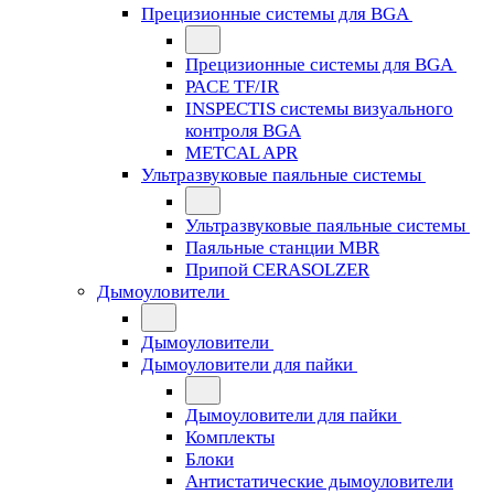
Прецизионные системы для BGA
Прецизионные системы для BGA
PACE TF/IR
INSPECTIS системы визуального
контроля BGA
METCAL APR
Ультразвуковые паяльные системы
Ультразвуковые паяльные системы
Паяльные станции MBR
Припой CERASOLZER
Дымоуловители
Дымоуловители
Дымоуловители для пайки
Дымоуловители для пайки
Комплекты
Блоки
Антистатические дымоуловители