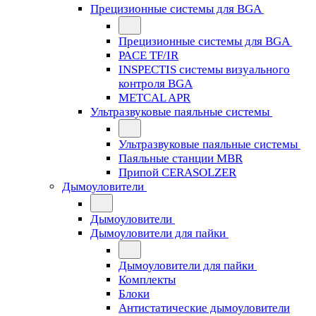
Прецизионные системы для BGA
Прецизионные системы для BGA
PACE TF/IR
INSPECTIS системы визуального
контроля BGA
METCAL APR
Ультразвуковые паяльные системы
Ультразвуковые паяльные системы
Паяльные станции MBR
Припой CERASOLZER
Дымоуловители
Дымоуловители
Дымоуловители для пайки
Дымоуловители для пайки
Комплекты
Блоки
Антистатические дымоуловители