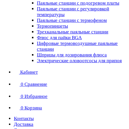
Паяльные станции с подогревом платы
Паяльные станции с регулировкой
температуры
Паяльные станции с термофеном
Термопинцеты
Трехканальные паяльные станции
Флюс для пайки BGA
Цифровые термовоздушные паяльные
станции
Шприцы для дозирования флюса
Электрические оловоотсосы для припоя
Кабинет
0
Сравнение
0
Избранное
0
Корзина
Контакты
Доставка