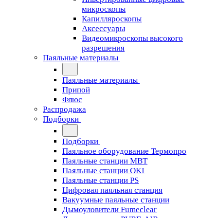
микроскопы
Капилляроскопы
Аксессуары
Видеомикроскопы высокого
разрешения
Паяльные материалы
Паяльные материалы
Припой
Флюс
Распродажа
Подборки
Подборки
Паяльное оборудование Термопро
Паяльные станции MBT
Паяльные станции OKI
Паяльные станции PS
Цифровая паяльная станция
Вакуумные паяльные станции
Дымоуловители Fumeclear