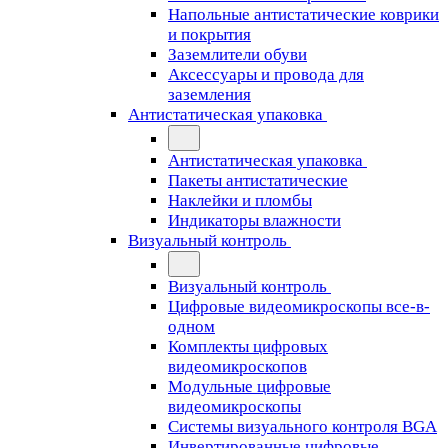
Напольные антистатические коврики
и покрытия
Заземлители обуви
Аксессуары и провода для
заземления
Антистатическая упаковка
Антистатическая упаковка
Пакеты антистатические
Наклейки и пломбы
Индикаторы влажности
Визуальный контроль
Визуальный контроль
Цифровые видеомикроскопы все-в-
одном
Комплекты цифровых
видеомикроскопов
Модульные цифровые
видеомикроскопы
Cистемы визуального контроля BGA
Инвертированные цифровые