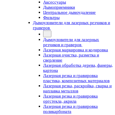
Аксессуары
Дымоприемники
Центральное дымоудаление
Фильтры
Дымоуловители для лазерных резчиков и
граверов
Дымоуловители для лазерных
резчиков и граверов
Лазерная маркировка и кодировка
Лазерная очистка, разметка и
сверление
Лазерная обработка дерева, фанеры,
картона
Лазерная резка и гравировка
пластика, композитных материалов
Лазерная резка, раскройка, сварка и
наплавка металлов
Лазерная резка и гравировка
оргстекла, акрила
Лазерная резка и гравировка
поликарбоната