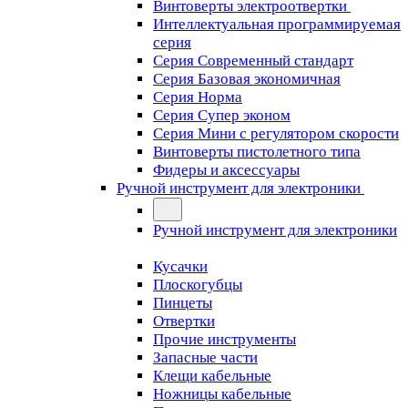
Винтоверты электроотвертки
Интеллектуальная программируемая
серия
Серия Современный стандарт
Серия Базовая экономичная
Серия Норма
Серия Cупер эконом
Серия Мини с регулятором скорости
Винтоверты пистолетного типа
Фидеры и аксессуары
Ручной инструмент для электроники
Ручной инструмент для электроники
Кусачки
Плоскогубцы
Пинцеты
Отвертки
Прочие инструменты
Запасные части
Клещи кабельные
Ножницы кабельные