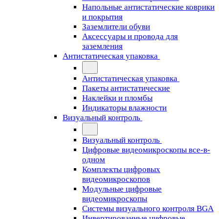
Напольные антистатические коврики
и покрытия
Заземлители обуви
Аксессуары и провода для
заземления
Антистатическая упаковка
Антистатическая упаковка
Пакеты антистатические
Наклейки и пломбы
Индикаторы влажности
Визуальный контроль
Визуальный контроль
Цифровые видеомикроскопы все-в-
одном
Комплекты цифровых
видеомикроскопов
Модульные цифровые
видеомикроскопы
Cистемы визуального контроля BGA
Инвертированные цифровые