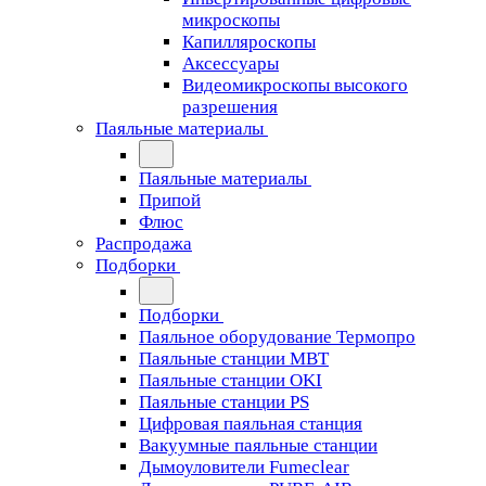
микроскопы
Капилляроскопы
Аксессуары
Видеомикроскопы высокого
разрешения
Паяльные материалы
Паяльные материалы
Припой
Флюс
Распродажа
Подборки
Подборки
Паяльное оборудование Термопро
Паяльные станции MBT
Паяльные станции OKI
Паяльные станции PS
Цифровая паяльная станция
Вакуумные паяльные станции
Дымоуловители Fumeclear