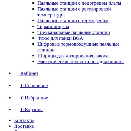
Паяльные станции с подогревом платы
Паяльные станции с регулировкой
температуры
Паяльные станции с термофеном
Термопинцеты
Трехканальные паяльные станции
Флюс для пайки BGA
Цифровые термовоздушные паяльные
станции
Шприцы для дозирования флюса
Электрические оловоотсосы для припоя
Кабинет
0
Сравнение
0
Избранное
0
Корзина
Контакты
Доставка