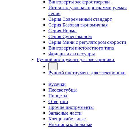
Винтоверты электроотвертки
Интеллектуальная программируемая
серия
Серия Современный стандарт
Серия Базовая экономичная
Серия Норма
Серия Cупер эконом
Серия Мини с регулятором скорости
Винтоверты пистолетного типа
Фидеры и аксессуары
Ручной инструмент для электроники
Ручной инструмент для электроники
Кусачки
Плоскогубцы
Пинцеты
Отвертки
Прочие инструменты
Запасные части
Клещи кабельные
Ножницы кабельные