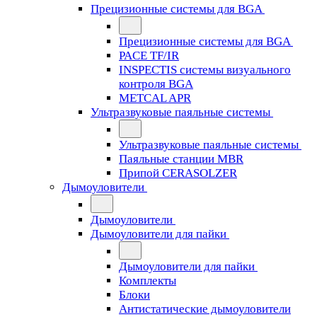
Прецизионные системы для BGA
Прецизионные системы для BGA
PACE TF/IR
INSPECTIS системы визуального
контроля BGA
METCAL APR
Ультразвуковые паяльные системы
Ультразвуковые паяльные системы
Паяльные станции MBR
Припой CERASOLZER
Дымоуловители
Дымоуловители
Дымоуловители для пайки
Дымоуловители для пайки
Комплекты
Блоки
Антистатические дымоуловители