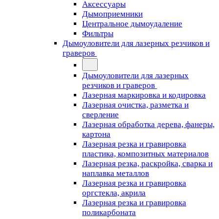
Аксессуары
Дымоприемники
Центральное дымоудаление
Фильтры
Дымоуловители для лазерных резчиков и
граверов
Дымоуловители для лазерных
резчиков и граверов
Лазерная маркировка и кодировка
Лазерная очистка, разметка и
сверление
Лазерная обработка дерева, фанеры,
картона
Лазерная резка и гравировка
пластика, композитных материалов
Лазерная резка, раскройка, сварка и
наплавка металлов
Лазерная резка и гравировка
оргстекла, акрила
Лазерная резка и гравировка
поликарбоната