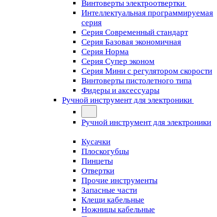
Винтоверты электроотвертки
Интеллектуальная программируемая
серия
Серия Современный стандарт
Серия Базовая экономичная
Серия Норма
Серия Cупер эконом
Серия Мини с регулятором скорости
Винтоверты пистолетного типа
Фидеры и аксессуары
Ручной инструмент для электроники
Ручной инструмент для электроники
Кусачки
Плоскогубцы
Пинцеты
Отвертки
Прочие инструменты
Запасные части
Клещи кабельные
Ножницы кабельные