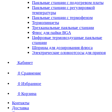
Паяльные станции с подогревом платы
Паяльные станции с регулировкой
температуры
Паяльные станции с термофеном
Термопинцеты
Трехканальные паяльные станции
Флюс для пайки BGA
Цифровые термовоздушные паяльные
станции
Шприцы для дозирования флюса
Электрические оловоотсосы для припоя
Кабинет
0
Сравнение
0
Избранное
0
Корзина
Контакты
Доставка