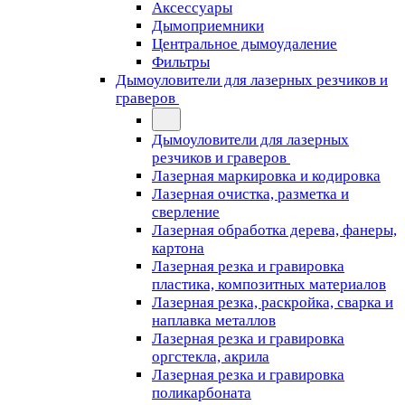
Аксессуары
Дымоприемники
Центральное дымоудаление
Фильтры
Дымоуловители для лазерных резчиков и
граверов
Дымоуловители для лазерных
резчиков и граверов
Лазерная маркировка и кодировка
Лазерная очистка, разметка и
сверление
Лазерная обработка дерева, фанеры,
картона
Лазерная резка и гравировка
пластика, композитных материалов
Лазерная резка, раскройка, сварка и
наплавка металлов
Лазерная резка и гравировка
оргстекла, акрила
Лазерная резка и гравировка
поликарбоната