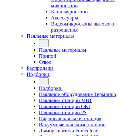
микроскопы
Капилляроскопы
Аксессуары
Видеомикроскопы высокого
разрешения
Паяльные материалы
Паяльные материалы
Припой
Флюс
Распродажа
Подборки
Подборки
Паяльное оборудование Термопро
Паяльные станции MBT
Паяльные станции OKI
Паяльные станции PS
Цифровая паяльная станция
Вакуумные паяльные станции
Дымоуловители Fumeclear