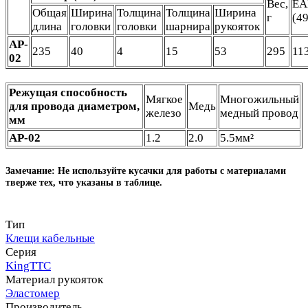
Вес,
EA
Общая
Ширина
Толщина
Толщина
Ширина
г
(4
длина
головки
головки
шарнира
рукояток
AP-
235
40
4
15
53
295
11
02
Режущая способность
Мягкое
Многожильный
для провода диаметром,
Медь
железо
медный провод
мм
AP-02
1.2
2.0
5.5мм²
Замечание: Не используйте кусачки для работы с материалами
тверже тех, что указаны в таблице.
Тип
Клещи кабельные
Серия
KingTTC
Материал рукояток
Эластомер
Производитель