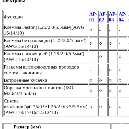
электрика
AP-
AP-
AP-
AP-
Функции
01
02
03
04
Клеммы Faston(1.25/2.0/5.5мм²)(AWG
○
-
-
-
16/14/10)
Клеммы без изоляции (1.25/2.0/5.5мм²)
○
○
○
-
(AWG 16/14/10)
Клеммы с изоляцией (1.25/2.0/5.5мм²)
-
○
-
○
(AWG 16/14/10)
Разъемы высоковольтных проводов
-
-
○
○
систем зажигания
Встроенные кусачки
○
○
○
○
Обрезка монтажных винтов (ISO
○
○
○
○
M2.6/3/3.5/4/5)
Снятие
изоляции (φ0.75/0.9/1.25/2.0/3.5/5.5мм)
○
○
○
○
(AWG 18/17/16/14/12/10)
Размер (мм)