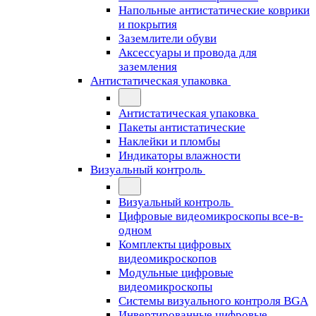
Напольные антистатические коврики
и покрытия
Заземлители обуви
Аксессуары и провода для
заземления
Антистатическая упаковка
Антистатическая упаковка
Пакеты антистатические
Наклейки и пломбы
Индикаторы влажности
Визуальный контроль
Визуальный контроль
Цифровые видеомикроскопы все-в-
одном
Комплекты цифровых
видеомикроскопов
Модульные цифровые
видеомикроскопы
Cистемы визуального контроля BGA
Инвертированные цифровые