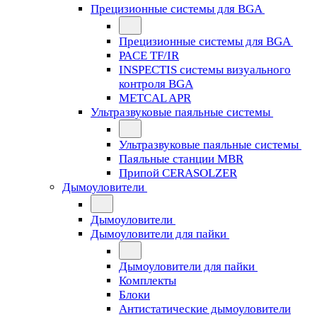
Прецизионные системы для BGA
Прецизионные системы для BGA
PACE TF/IR
INSPECTIS системы визуального
контроля BGA
METCAL APR
Ультразвуковые паяльные системы
Ультразвуковые паяльные системы
Паяльные станции MBR
Припой CERASOLZER
Дымоуловители
Дымоуловители
Дымоуловители для пайки
Дымоуловители для пайки
Комплекты
Блоки
Антистатические дымоуловители