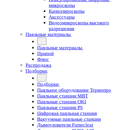
микроскопы
Капилляроскопы
Аксессуары
Видеомикроскопы высокого
разрешения
Паяльные материалы
Паяльные материалы
Припой
Флюс
Распродажа
Подборки
Подборки
Паяльное оборудование Термопро
Паяльные станции MBT
Паяльные станции OKI
Паяльные станции PS
Цифровая паяльная станция
Вакуумные паяльные станции
Дымоуловители Fumeclear