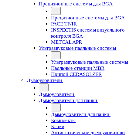
Прецизионные системы для BGA
Прецизионные системы для BGA
PACE TF/IR
INSPECTIS системы визуального
контроля BGA
METCAL APR
Ультразвуковые паяльные системы
Ультразвуковые паяльные системы
Паяльные станции MBR
Припой CERASOLZER
Дымоуловители
Дымоуловители
Дымоуловители для пайки
Дымоуловители для пайки
Комплекты
Блоки
Антистатические дымоуловители