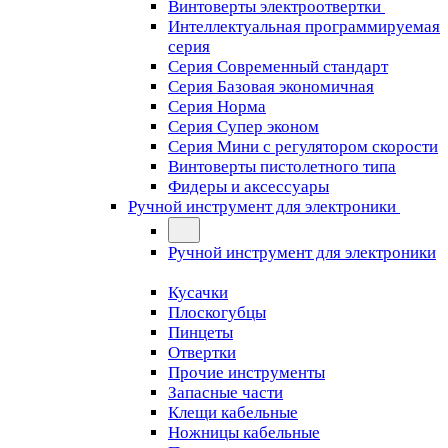
Винтоверты электроотвертки
Интеллектуальная программируемая
серия
Серия Современный стандарт
Серия Базовая экономичная
Серия Норма
Серия Cупер эконом
Серия Мини с регулятором скорости
Винтоверты пистолетного типа
Фидеры и аксессуары
Ручной инструмент для электроники
Ручной инструмент для электроники
Кусачки
Плоскогубцы
Пинцеты
Отвертки
Прочие инструменты
Запасные части
Клещи кабельные
Ножницы кабельные