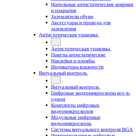
Напольные антистатические коврики
и покрытия
Заземлители обуви
Аксессуары и провода для
заземления
Антистатическая упаковка
Антистатическая упаковка
Пакеты антистатические
Наклейки и пломбы
Индикаторы влажности
Визуальный контроль
Визуальный контроль
Цифровые видеомикроскопы все-в-
одном
Комплекты цифровых
видеомикроскопов
Модульные цифровые
видеомикроскопы
Cистемы визуального контроля BGA
Инвертированные цифровые