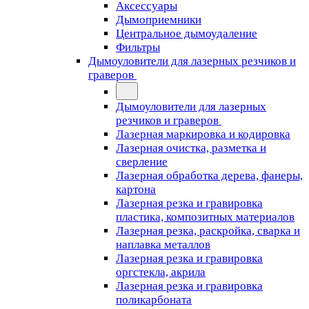
Аксессуары
Дымоприемники
Центральное дымоудаление
Фильтры
Дымоуловители для лазерных резчиков и
граверов
Дымоуловители для лазерных
резчиков и граверов
Лазерная маркировка и кодировка
Лазерная очистка, разметка и
сверление
Лазерная обработка дерева, фанеры,
картона
Лазерная резка и гравировка
пластика, композитных материалов
Лазерная резка, раскройка, сварка и
наплавка металлов
Лазерная резка и гравировка
оргстекла, акрила
Лазерная резка и гравировка
поликарбоната