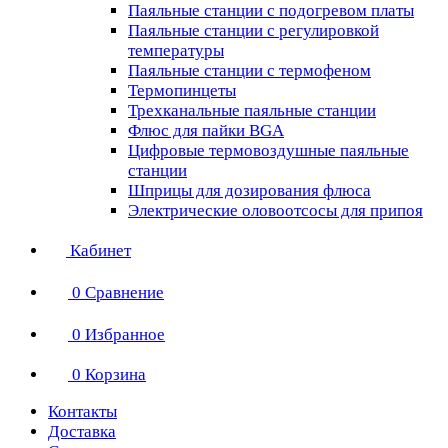
Паяльные станции с подогревом платы
Паяльные станции с регулировкой
температуры
Паяльные станции с термофеном
Термопинцеты
Трехканальные паяльные станции
Флюс для пайки BGA
Цифровые термовоздушные паяльные
станции
Шприцы для дозирования флюса
Электрические оловоотсосы для припоя
Кабинет
0
Сравнение
0
Избранное
0
Корзина
Контакты
Доставка