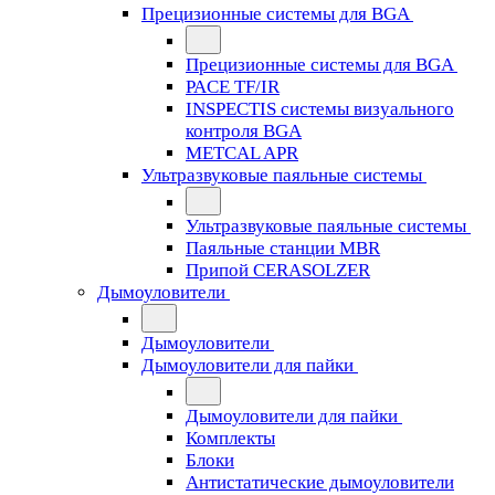
Прецизионные системы для BGA
Прецизионные системы для BGA
PACE TF/IR
INSPECTIS системы визуального
контроля BGA
METCAL APR
Ультразвуковые паяльные системы
Ультразвуковые паяльные системы
Паяльные станции MBR
Припой CERASOLZER
Дымоуловители
Дымоуловители
Дымоуловители для пайки
Дымоуловители для пайки
Комплекты
Блоки
Антистатические дымоуловители