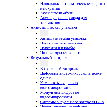
Напольные антистатические коврики
и покрытия
Заземлители обуви
Аксессуары и провода для
заземления
Антистатическая упаковка
Антистатическая упаковка
Пакеты антистатические
Наклейки и пломбы
Индикаторы влажности
Визуальный контроль
Визуальный контроль
Цифровые видеомикроскопы все-в-
одном
Комплекты цифровых
видеомикроскопов
Модульные цифровые
видеомикроскопы
Cистемы визуального контроля BGA
Инвертированные цифровые