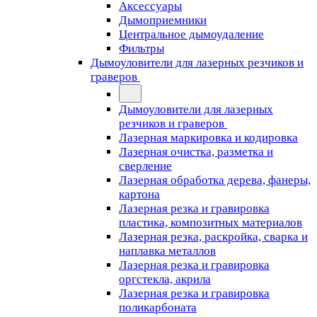
Аксессуары
Дымоприемники
Центральное дымоудаление
Фильтры
Дымоуловители для лазерных резчиков и
граверов
Дымоуловители для лазерных
резчиков и граверов
Лазерная маркировка и кодировка
Лазерная очистка, разметка и
сверление
Лазерная обработка дерева, фанеры,
картона
Лазерная резка и гравировка
пластика, композитных материалов
Лазерная резка, раскройка, сварка и
наплавка металлов
Лазерная резка и гравировка
оргстекла, акрила
Лазерная резка и гравировка
поликарбоната