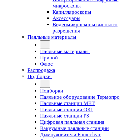
микроскопы
Капилляроскопы
Аксессуары
Видеомикроскопы высокого
разрешения
Паяльные материалы
Паяльные материалы
Припой
Флюс
Распродажа
Подборки
Подборки
Паяльное оборудование Термопро
Паяльные станции MBT
Паяльные станции OKI
Паяльные станции PS
Цифровая паяльная станция
Вакуумные паяльные станции
Дымоуловители Fumeclear