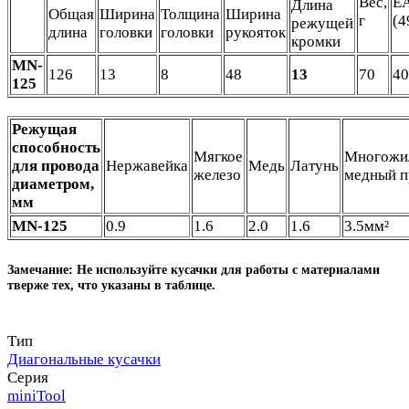
Вес,
E
Длина
Общая
Ширина
Толщина
Ширина
г
(4
режущей
длина
головки
головки
рукояток
кромки
MN-
126
13
8
48
13
70
40
125
Режущая
способность
Мягкое
Многожи
для провода
Нержавейка
Медь
Латунь
железо
медный п
диаметром,
мм
MN-125
0.9
1.6
2.0
1.6
3.5мм²
Замечание: Не используйте кусачки для работы с материалами
тверже тех, что указаны в таблице.
Тип
Диагональные кусачки
Серия
miniTool