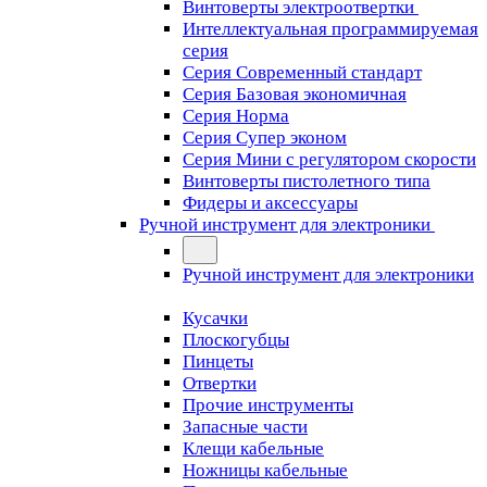
Винтоверты электроотвертки
Интеллектуальная программируемая
серия
Серия Современный стандарт
Серия Базовая экономичная
Серия Норма
Серия Cупер эконом
Серия Мини с регулятором скорости
Винтоверты пистолетного типа
Фидеры и аксессуары
Ручной инструмент для электроники
Ручной инструмент для электроники
Кусачки
Плоскогубцы
Пинцеты
Отвертки
Прочие инструменты
Запасные части
Клещи кабельные
Ножницы кабельные