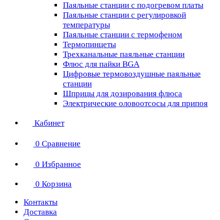
Паяльные станции с подогревом платы
Паяльные станции с регулировкой
температуры
Паяльные станции с термофеном
Термопинцеты
Трехканальные паяльные станции
Флюс для пайки BGA
Цифровые термовоздушные паяльные
станции
Шприцы для дозирования флюса
Электрические оловоотсосы для припоя
Кабинет
0
Сравнение
0
Избранное
0
Корзина
Контакты
Доставка