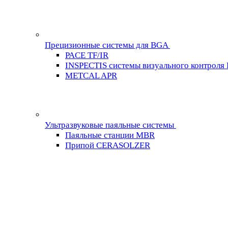
Прецизионные системы для BGA
PACE TF/IR
INSPECTIS системы визуального контроля
METCAL APR
Ультразвуковые паяльные системы
Паяльные станции MBR
Припой CERASOLZER