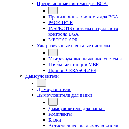
Прецизионные системы для BGA
Прецизионные системы для BGA
PACE TF/IR
INSPECTIS системы визуального
контроля BGA
METCAL APR
Ультразвуковые паяльные системы
Ультразвуковые паяльные системы
Паяльные станции MBR
Припой CERASOLZER
Дымоуловители
Дымоуловители
Дымоуловители для пайки
Дымоуловители для пайки
Комплекты
Блоки
Антистатические дымоуловители