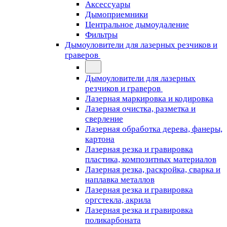
Аксессуары
Дымоприемники
Центральное дымоудаление
Фильтры
Дымоуловители для лазерных резчиков и
граверов
Дымоуловители для лазерных
резчиков и граверов
Лазерная маркировка и кодировка
Лазерная очистка, разметка и
сверление
Лазерная обработка дерева, фанеры,
картона
Лазерная резка и гравировка
пластика, композитных материалов
Лазерная резка, раскройка, сварка и
наплавка металлов
Лазерная резка и гравировка
оргстекла, акрила
Лазерная резка и гравировка
поликарбоната