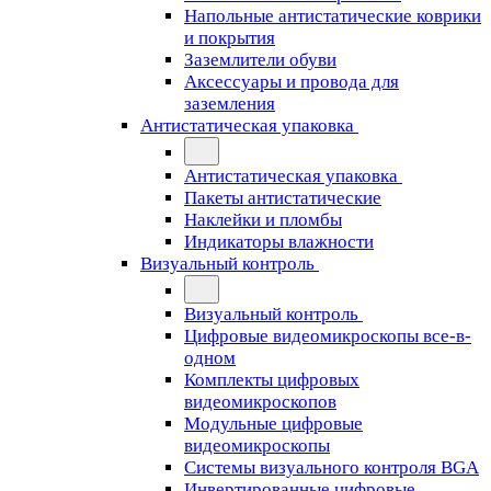
Напольные антистатические коврики
и покрытия
Заземлители обуви
Аксессуары и провода для
заземления
Антистатическая упаковка
Антистатическая упаковка
Пакеты антистатические
Наклейки и пломбы
Индикаторы влажности
Визуальный контроль
Визуальный контроль
Цифровые видеомикроскопы все-в-
одном
Комплекты цифровых
видеомикроскопов
Модульные цифровые
видеомикроскопы
Cистемы визуального контроля BGA
Инвертированные цифровые