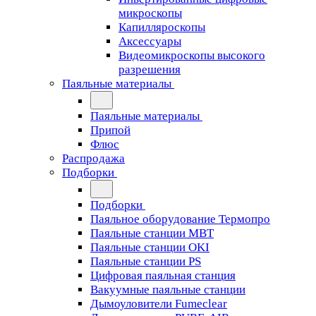
микроскопы
Капилляроскопы
Аксессуары
Видеомикроскопы высокого
разрешения
Паяльные материалы
Паяльные материалы
Припой
Флюс
Распродажа
Подборки
Подборки
Паяльное оборудование Термопро
Паяльные станции MBT
Паяльные станции OKI
Паяльные станции PS
Цифровая паяльная станция
Вакуумные паяльные станции
Дымоуловители Fumeclear