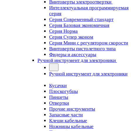
Винтоверты электроотвертки
Интеллектуальная программируемая
серия
Серия Современный стандарт
Серия Базовая экономичная
Серия Норма
Серия Cупер эконом
Серия Мини с регулятором скорости
Винтоверты пистолетного типа
Фидеры и аксессуары
Ручной инструмент для электроники
Ручной инструмент для электроники
Кусачки
Плоскогубцы
Пинцеты
Отвертки
Прочие инструменты
Запасные части
Клещи кабельные
Ножницы кабельные