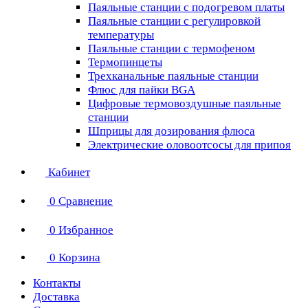
Паяльные станции с подогревом платы
Паяльные станции с регулировкой
температуры
Паяльные станции с термофеном
Термопинцеты
Трехканальные паяльные станции
Флюс для пайки BGA
Цифровые термовоздушные паяльные
станции
Шприцы для дозирования флюса
Электрические оловоотсосы для припоя
Кабинет
0
Сравнение
0
Избранное
0
Корзина
Контакты
Доставка