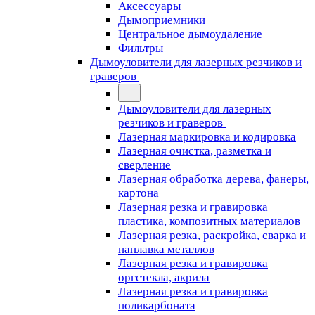
Аксессуары
Дымоприемники
Центральное дымоудаление
Фильтры
Дымоуловители для лазерных резчиков и
граверов
Дымоуловители для лазерных
резчиков и граверов
Лазерная маркировка и кодировка
Лазерная очистка, разметка и
сверление
Лазерная обработка дерева, фанеры,
картона
Лазерная резка и гравировка
пластика, композитных материалов
Лазерная резка, раскройка, сварка и
наплавка металлов
Лазерная резка и гравировка
оргстекла, акрила
Лазерная резка и гравировка
поликарбоната