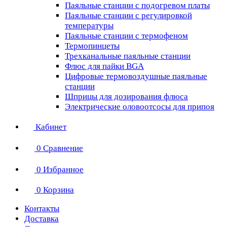
Паяльные станции с подогревом платы
Паяльные станции с регулировкой
температуры
Паяльные станции с термофеном
Термопинцеты
Трехканальные паяльные станции
Флюс для пайки BGA
Цифровые термовоздушные паяльные
станции
Шприцы для дозирования флюса
Электрические оловоотсосы для припоя
Кабинет
0
Сравнение
0
Избранное
0
Корзина
Контакты
Доставка