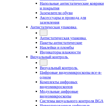
Напольные антистатические коврики
и покрытия
Заземлители обуви
Аксессуары и провода для
заземления
Антистатическая упаковка
Антистатическая упаковка
Пакеты антистатические
Наклейки и пломбы
Индикаторы влажности
Визуальный контроль
Визуальный контроль
Цифровые видеомикроскопы все-в-
одном
Комплекты цифровых
видеомикроскопов
Модульные цифровые
видеомикроскопы
Cистемы визуального контроля BGA
Инвертированные цифровые