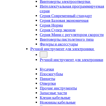
Винтоверты электроотвертки
Интеллектуальная программируемая
серия
Серия Современный стандарт
Серия Базовая экономичная
Серия Норма
Серия Cупер эконом
Серия Мини с регулятором скорости
Винтоверты пистолетного типа
Фидеры и аксессуары
Ручной инструмент для электроники
Ручной инструмент для электроники
Кусачки
Плоскогубцы
Пинцеты
Отвертки
Прочие инструменты
Запасные части
Клещи кабельные
Ножницы кабельные