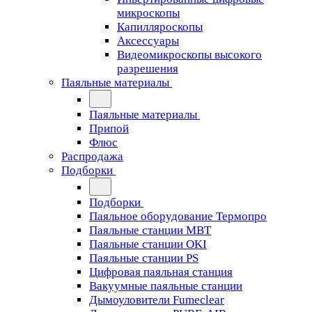
микроскопы
Капилляроскопы
Аксессуары
Видеомикроскопы высокого
разрешения
Паяльные материалы
Паяльные материалы
Припой
Флюс
Распродажа
Подборки
Подборки
Паяльное оборудование Термопро
Паяльные станции MBT
Паяльные станции OKI
Паяльные станции PS
Цифровая паяльная станция
Вакуумные паяльные станции
Дымоуловители Fumeclear