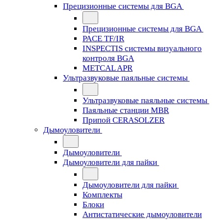
Прецизионные системы для BGA
Прецизионные системы для BGA
PACE TF/IR
INSPECTIS системы визуального
контроля BGA
METCAL APR
Ультразвуковые паяльные системы
Ультразвуковые паяльные системы
Паяльные станции MBR
Припой CERASOLZER
Дымоуловители
Дымоуловители
Дымоуловители для пайки
Дымоуловители для пайки
Комплекты
Блоки
Антистатические дымоуловители