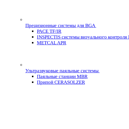
Прецизионные системы для BGA
PACE TF/IR
INSPECTIS системы визуального контроля
METCAL APR
Ультразвуковые паяльные системы
Паяльные станции MBR
Припой CERASOLZER