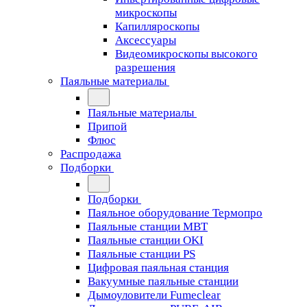
микроскопы
Капилляроскопы
Аксессуары
Видеомикроскопы высокого
разрешения
Паяльные материалы
Паяльные материалы
Припой
Флюс
Распродажа
Подборки
Подборки
Паяльное оборудование Термопро
Паяльные станции MBT
Паяльные станции OKI
Паяльные станции PS
Цифровая паяльная станция
Вакуумные паяльные станции
Дымоуловители Fumeclear