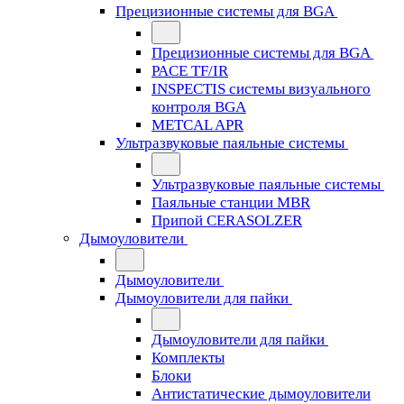
Прецизионные системы для BGA
Прецизионные системы для BGA
PACE TF/IR
INSPECTIS системы визуального
контроля BGA
METCAL APR
Ультразвуковые паяльные системы
Ультразвуковые паяльные системы
Паяльные станции MBR
Припой CERASOLZER
Дымоуловители
Дымоуловители
Дымоуловители для пайки
Дымоуловители для пайки
Комплекты
Блоки
Антистатические дымоуловители