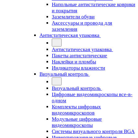
Напольные антистатические коврики
и покрытия
Заземлители обуви
Аксессуары и провода для
заземления
Антистатическая упаковка
Антистатическая упаковка
Пакеты антистатические
Наклейки и пломбы
Индикаторы влажности
Визуальный контроль
Визуальный контроль
Цифровые видеомикроскопы все-в-
одном
Комплекты цифровых
видеомикроскопов
Модульные цифровые
видеомикроскопы
Cистемы визуального контроля BGA
Инвертированные цифровые