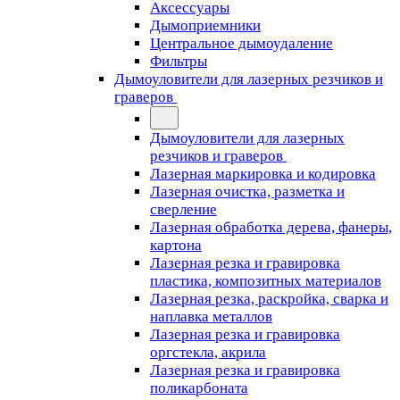
Аксессуары
Дымоприемники
Центральное дымоудаление
Фильтры
Дымоуловители для лазерных резчиков и
граверов
Дымоуловители для лазерных
резчиков и граверов
Лазерная маркировка и кодировка
Лазерная очистка, разметка и
сверление
Лазерная обработка дерева, фанеры,
картона
Лазерная резка и гравировка
пластика, композитных материалов
Лазерная резка, раскройка, сварка и
наплавка металлов
Лазерная резка и гравировка
оргстекла, акрила
Лазерная резка и гравировка
поликарбоната