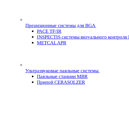
Прецизионные системы для BGA
PACE TF/IR
INSPECTIS системы визуального контроля
METCAL APR
Ультразвуковые паяльные системы
Паяльные станции MBR
Припой CERASOLZER