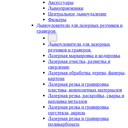
Аксессуары
Дымоприемники
Центральное дымоудаление
Фильтры
Дымоуловители для лазерных резчиков и
граверов
Дымоуловители для лазерных
резчиков и граверов
Лазерная маркировка и кодировка
Лазерная очистка, разметка и
сверление
Лазерная обработка дерева, фанеры,
картона
Лазерная резка и гравировка
пластика, композитных материалов
Лазерная резка, раскройка, сварка и
наплавка металлов
Лазерная резка и гравировка
оргстекла, акрила
Лазерная резка и гравировка
поликарбоната