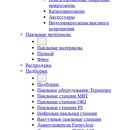
микроскопы
Капилляроскопы
Аксессуары
Видеомикроскопы высокого
разрешения
Паяльные материалы
Паяльные материалы
Припой
Флюс
Распродажа
Подборки
Подборки
Паяльное оборудование Термопро
Паяльные станции MBT
Паяльные станции OKI
Паяльные станции PS
Цифровая паяльная станция
Вакуумные паяльные станции
Дымоуловители Fumeclear