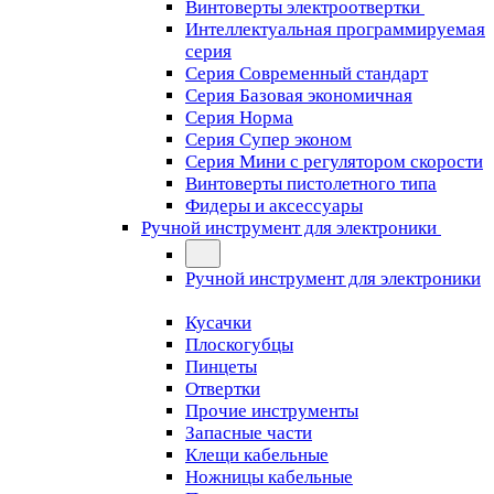
Винтоверты электроотвертки
Интеллектуальная программируемая
серия
Серия Современный стандарт
Серия Базовая экономичная
Серия Норма
Серия Cупер эконом
Серия Мини с регулятором скорости
Винтоверты пистолетного типа
Фидеры и аксессуары
Ручной инструмент для электроники
Ручной инструмент для электроники
Кусачки
Плоскогубцы
Пинцеты
Отвертки
Прочие инструменты
Запасные части
Клещи кабельные
Ножницы кабельные