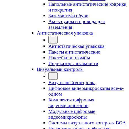
Напольные антистатические коврики
и покрытия
Заземлители обуви
Аксессуары и провода для
заземления
Антистатическая упаковка
Антистатическая упаковка
Пакеты антистатические
Наклейки и пломбы
Индикаторы влажности
Визуальный контроль
Визуальный контроль
Цифровые видеомикроскопы все-в-
одном
Комплекты цифровых
видеомикроскопов
Модульные цифровые
видеомикроскопы
Cистемы визуального контроля BGA
Инвертированные цифровые