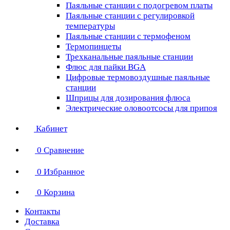
Паяльные станции с подогревом платы
Паяльные станции с регулировкой
температуры
Паяльные станции с термофеном
Термопинцеты
Трехканальные паяльные станции
Флюс для пайки BGA
Цифровые термовоздушные паяльные
станции
Шприцы для дозирования флюса
Электрические оловоотсосы для припоя
Кабинет
0
Сравнение
0
Избранное
0
Корзина
Контакты
Доставка