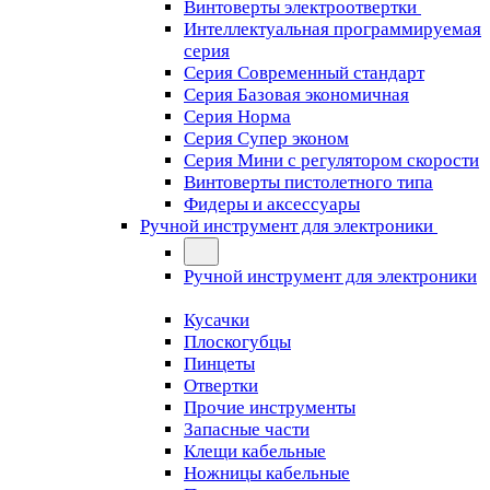
Винтоверты электроотвертки
Интеллектуальная программируемая
серия
Серия Современный стандарт
Серия Базовая экономичная
Серия Норма
Серия Cупер эконом
Серия Мини с регулятором скорости
Винтоверты пистолетного типа
Фидеры и аксессуары
Ручной инструмент для электроники
Ручной инструмент для электроники
Кусачки
Плоскогубцы
Пинцеты
Отвертки
Прочие инструменты
Запасные части
Клещи кабельные
Ножницы кабельные