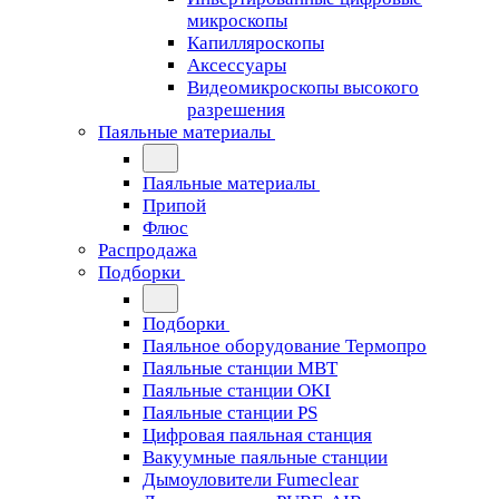
микроскопы
Капилляроскопы
Аксессуары
Видеомикроскопы высокого
разрешения
Паяльные материалы
Паяльные материалы
Припой
Флюс
Распродажа
Подборки
Подборки
Паяльное оборудование Термопро
Паяльные станции MBT
Паяльные станции OKI
Паяльные станции PS
Цифровая паяльная станция
Вакуумные паяльные станции
Дымоуловители Fumeclear