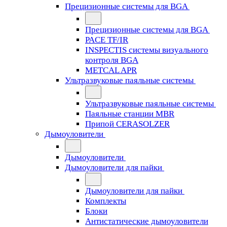
Прецизионные системы для BGA
Прецизионные системы для BGA
PACE TF/IR
INSPECTIS системы визуального
контроля BGA
METCAL APR
Ультразвуковые паяльные системы
Ультразвуковые паяльные системы
Паяльные станции MBR
Припой CERASOLZER
Дымоуловители
Дымоуловители
Дымоуловители для пайки
Дымоуловители для пайки
Комплекты
Блоки
Антистатические дымоуловители