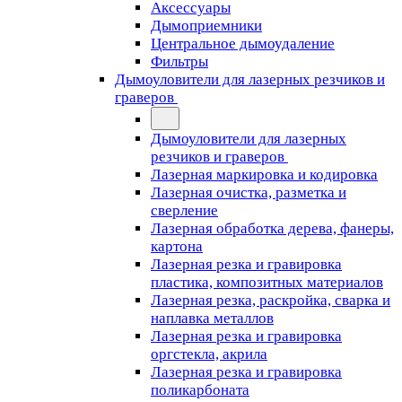
Аксессуары
Дымоприемники
Центральное дымоудаление
Фильтры
Дымоуловители для лазерных резчиков и
граверов
Дымоуловители для лазерных
резчиков и граверов
Лазерная маркировка и кодировка
Лазерная очистка, разметка и
сверление
Лазерная обработка дерева, фанеры,
картона
Лазерная резка и гравировка
пластика, композитных материалов
Лазерная резка, раскройка, сварка и
наплавка металлов
Лазерная резка и гравировка
оргстекла, акрила
Лазерная резка и гравировка
поликарбоната