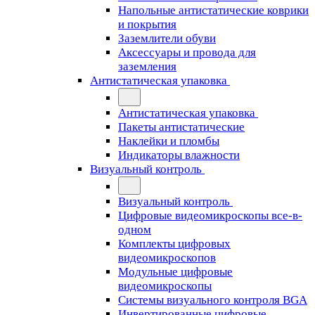
Напольные антистатические коврики
и покрытия
Заземлители обуви
Аксессуары и провода для
заземления
Антистатическая упаковка
Антистатическая упаковка
Пакеты антистатические
Наклейки и пломбы
Индикаторы влажности
Визуальный контроль
Визуальный контроль
Цифровые видеомикроскопы все-в-
одном
Комплекты цифровых
видеомикроскопов
Модульные цифровые
видеомикроскопы
Cистемы визуального контроля BGA
Инвертированные цифровые