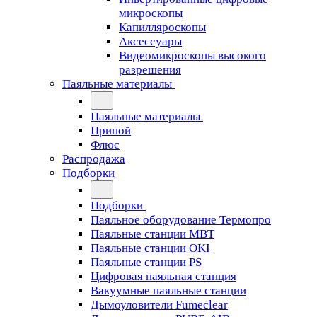
микроскопы
Капилляроскопы
Аксессуары
Видеомикроскопы высокого
разрешения
Паяльные материалы
Паяльные материалы
Припой
Флюс
Распродажа
Подборки
Подборки
Паяльное оборудование Термопро
Паяльные станции MBT
Паяльные станции OKI
Паяльные станции PS
Цифровая паяльная станция
Вакуумные паяльные станции
Дымоуловители Fumeclear