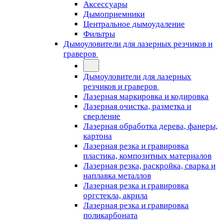
Аксессуары
Дымоприемники
Центральное дымоудаление
Фильтры
Дымоуловители для лазерных резчиков и
граверов
Дымоуловители для лазерных
резчиков и граверов
Лазерная маркировка и кодировка
Лазерная очистка, разметка и
сверление
Лазерная обработка дерева, фанеры,
картона
Лазерная резка и гравировка
пластика, композитных материалов
Лазерная резка, раскройка, сварка и
наплавка металлов
Лазерная резка и гравировка
оргстекла, акрила
Лазерная резка и гравировка
поликарбоната