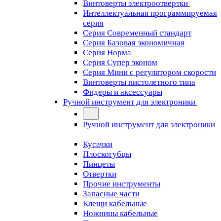
Винтоверты электроотвертки
Интеллектуальная программируемая
серия
Серия Современный стандарт
Серия Базовая экономичная
Серия Норма
Серия Cупер эконом
Серия Мини с регулятором скорости
Винтоверты пистолетного типа
Фидеры и аксессуары
Ручной инструмент для электроники
Ручной инструмент для электроники
Кусачки
Плоскогубцы
Пинцеты
Отвертки
Прочие инструменты
Запасные части
Клещи кабельные
Ножницы кабельные