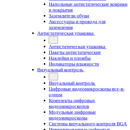
Напольные антистатические коврики
и покрытия
Заземлители обуви
Аксессуары и провода для
заземления
Антистатическая упаковка
Антистатическая упаковка
Пакеты антистатические
Наклейки и пломбы
Индикаторы влажности
Визуальный контроль
Визуальный контроль
Цифровые видеомикроскопы все-в-
одном
Комплекты цифровых
видеомикроскопов
Модульные цифровые
видеомикроскопы
Cистемы визуального контроля BGA
Инвертированные цифровые