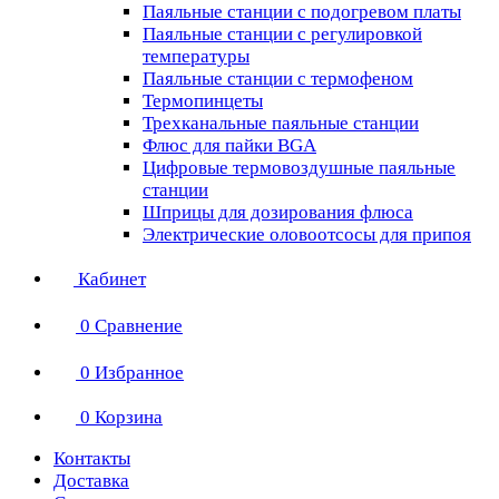
Паяльные станции с подогревом платы
Паяльные станции с регулировкой
температуры
Паяльные станции с термофеном
Термопинцеты
Трехканальные паяльные станции
Флюс для пайки BGA
Цифровые термовоздушные паяльные
станции
Шприцы для дозирования флюса
Электрические оловоотсосы для припоя
Кабинет
0
Сравнение
0
Избранное
0
Корзина
Контакты
Доставка