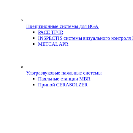
Прецизионные системы для BGA
PACE TF/IR
INSPECTIS системы визуального контроля
METCAL APR
Ультразвуковые паяльные системы
Паяльные станции MBR
Припой CERASOLZER