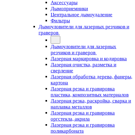
Аксессуары
Дымоприемники
Центральное дымоудаление
Фильтры
Дымоуловители для лазерных резчиков и
граверов
Дымоуловители для лазерных
резчиков и граверов
Лазерная маркировка и кодировка
Лазерная очистка, разметка и
сверление
Лазерная обработка дерева, фанеры,
картона
Лазерная резка и гравировка
пластика, композитных материалов
Лазерная резка, раскройка, сварка и
наплавка металлов
Лазерная резка и гравировка
оргстекла, акрила
Лазерная резка и гравировка
поликарбоната