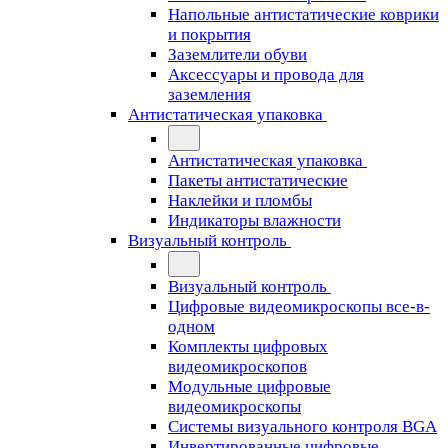
Напольные антистатические коврики
и покрытия
Заземлители обуви
Аксессуары и провода для
заземления
Антистатическая упаковка
Антистатическая упаковка
Пакеты антистатические
Наклейки и пломбы
Индикаторы влажности
Визуальный контроль
Визуальный контроль
Цифровые видеомикроскопы все-в-
одном
Комплекты цифровых
видеомикроскопов
Модульные цифровые
видеомикроскопы
Cистемы визуального контроля BGA
Инвертированные цифровые