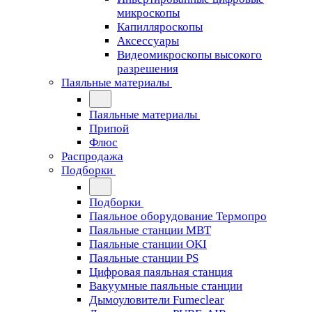
микроскопы
Капилляроскопы
Аксессуары
Видеомикроскопы высокого
разрешения
Паяльные материалы
Паяльные материалы
Припой
Флюс
Распродажа
Подборки
Подборки
Паяльное оборудование Термопро
Паяльные станции MBT
Паяльные станции OKI
Паяльные станции PS
Цифровая паяльная станция
Вакуумные паяльные станции
Дымоуловители Fumeclear