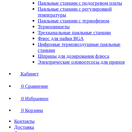
Паяльные станции с подогревом платы
Паяльные станции с регулировкой
температуры
Паяльные станции с термофеном
Термопинцеты
Трехканальные паяльные станции
Флюс для пайки BGA
Цифровые термовоздушные паяльные
станции
Шприцы для дозирования флюса
Электрические оловоотсосы для припоя
Кабинет
0
Сравнение
0
Избранное
0
Корзина
Контакты
Доставка