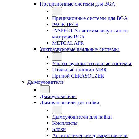
Прецизионные системы для BGA
Прецизионные системы для BGA
PACE TF/IR
INSPECTIS системы визуального
контроля BGA
METCAL APR
Ультразвуковые паяльные системы
Ультразвуковые паяльные системы
Паяльные станции MBR
Припой CERASOLZER
Дымоуловители
Дымоуловители
Дымоуловители для пайки
Дымоуловители для пайки
Комплекты
Блоки
Антистатические дымоуловители