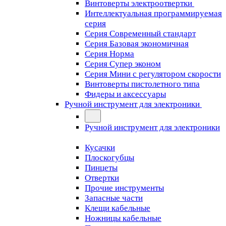
Винтоверты электроотвертки
Интеллектуальная программируемая
серия
Серия Современный стандарт
Серия Базовая экономичная
Серия Норма
Серия Cупер эконом
Серия Мини с регулятором скорости
Винтоверты пистолетного типа
Фидеры и аксессуары
Ручной инструмент для электроники
Ручной инструмент для электроники
Кусачки
Плоскогубцы
Пинцеты
Отвертки
Прочие инструменты
Запасные части
Клещи кабельные
Ножницы кабельные