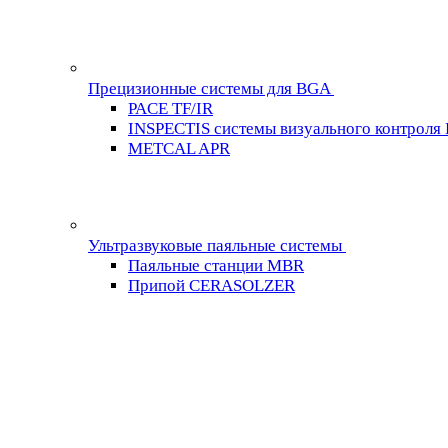
Прецизионные системы для BGA
PACE TF/IR
INSPECTIS системы визуального контроля
METCAL APR
Ультразвуковые паяльные системы
Паяльные станции MBR
Припой CERASOLZER