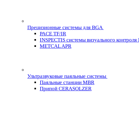
Прецизионные системы для BGA
PACE TF/IR
INSPECTIS системы визуального контроля
METCAL APR
Ультразвуковые паяльные системы
Паяльные станции MBR
Припой CERASOLZER