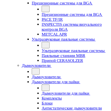
Прецизионные системы для BGA
Прецизионные системы для BGA
PACE TF/IR
INSPECTIS системы визуального
контроля BGA
METCAL APR
Ультразвуковые паяльные системы
Ультразвуковые паяльные системы
Паяльные станции MBR
Припой CERASOLZER
Дымоуловители
Дымоуловители
Дымоуловители для пайки
Дымоуловители для пайки
Комплекты
Блоки
Антистатические дымоуловители