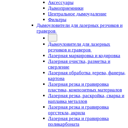
Аксессуары
Дымоприемники
Центральное дымоудаление
Фильтры
Дымоуловители для лазерных резчиков и
граверов
Дымоуловители для лазерных
резчиков и граверов
Лазерная маркировка и кодировка
Лазерная очистка, разметка и
сверление
Лазерная обработка дерева, фанеры,
картона
Лазерная резка и гравировка
пластика, композитных материалов
Лазерная резка, раскройка, сварка и
наплавка металлов
Лазерная резка и гравировка
оргстекла, акрила
Лазерная резка и гравировка
поликарбоната