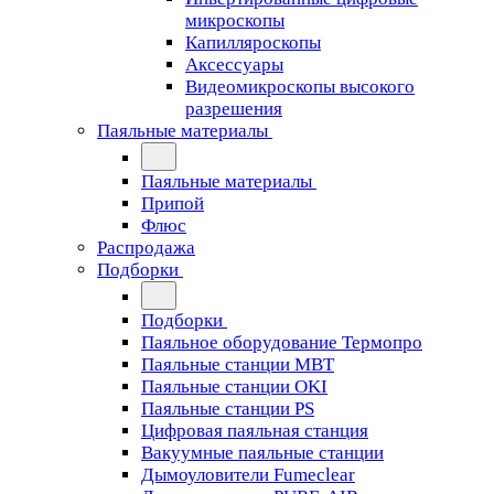
микроскопы
Капилляроскопы
Аксессуары
Видеомикроскопы высокого
разрешения
Паяльные материалы
Паяльные материалы
Припой
Флюс
Распродажа
Подборки
Подборки
Паяльное оборудование Термопро
Паяльные станции MBT
Паяльные станции OKI
Паяльные станции PS
Цифровая паяльная станция
Вакуумные паяльные станции
Дымоуловители Fumeclear