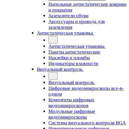
Напольные антистатические коврики
и покрытия
Заземлители обуви
Аксессуары и провода для
заземления
Антистатическая упаковка
Антистатическая упаковка
Пакеты антистатические
Наклейки и пломбы
Индикаторы влажности
Визуальный контроль
Визуальный контроль
Цифровые видеомикроскопы все-в-
одном
Комплекты цифровых
видеомикроскопов
Модульные цифровые
видеомикроскопы
Cистемы визуального контроля BGA
Инвертированные цифровые