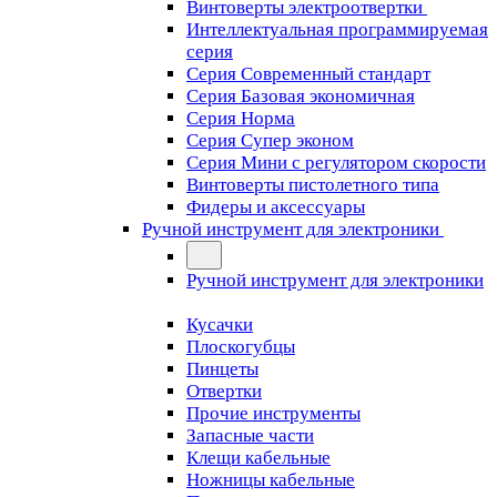
Винтоверты электроотвертки
Интеллектуальная программируемая
серия
Серия Современный стандарт
Серия Базовая экономичная
Серия Норма
Серия Cупер эконом
Серия Мини с регулятором скорости
Винтоверты пистолетного типа
Фидеры и аксессуары
Ручной инструмент для электроники
Ручной инструмент для электроники
Кусачки
Плоскогубцы
Пинцеты
Отвертки
Прочие инструменты
Запасные части
Клещи кабельные
Ножницы кабельные