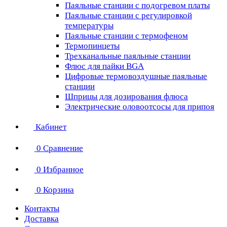
Паяльные станции с подогревом платы
Паяльные станции с регулировкой
температуры
Паяльные станции с термофеном
Термопинцеты
Трехканальные паяльные станции
Флюс для пайки BGA
Цифровые термовоздушные паяльные
станции
Шприцы для дозирования флюса
Электрические оловоотсосы для припоя
Кабинет
0
Сравнение
0
Избранное
0
Корзина
Контакты
Доставка