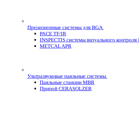
Прецизионные системы для BGA
PACE TF/IR
INSPECTIS системы визуального контроля
METCAL APR
Ультразвуковые паяльные системы
Паяльные станции MBR
Припой CERASOLZER