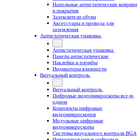
Напольные антистатические коврики
и покрытия
Заземлители обуви
Аксессуары и провода для
заземления
Антистатическая упаковка
Антистатическая упаковка
Пакеты антистатические
Наклейки и пломбы
Индикаторы влажности
Визуальный контроль
Визуальный контроль
Цифровые видеомикроскопы все-в-
одном
Комплекты цифровых
видеомикроскопов
Модульные цифровые
видеомикроскопы
Cистемы визуального контроля BGA
Инвертированные цифровые