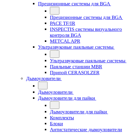
Прецизионные системы для BGA
Прецизионные системы для BGA
PACE TF/IR
INSPECTIS системы визуального
контроля BGA
METCAL APR
Ультразвуковые паяльные системы
Ультразвуковые паяльные системы
Паяльные станции MBR
Припой CERASOLZER
Дымоуловители
Дымоуловители
Дымоуловители для пайки
Дымоуловители для пайки
Комплекты
Блоки
Антистатические дымоуловители