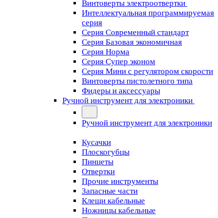
Винтоверты электроотвертки
Интеллектуальная программируемая
серия
Серия Современный стандарт
Серия Базовая экономичная
Серия Норма
Серия Cупер эконом
Серия Мини с регулятором скорости
Винтоверты пистолетного типа
Фидеры и аксессуары
Ручной инструмент для электроники
Ручной инструмент для электроники
Кусачки
Плоскогубцы
Пинцеты
Отвертки
Прочие инструменты
Запасные части
Клещи кабельные
Ножницы кабельные