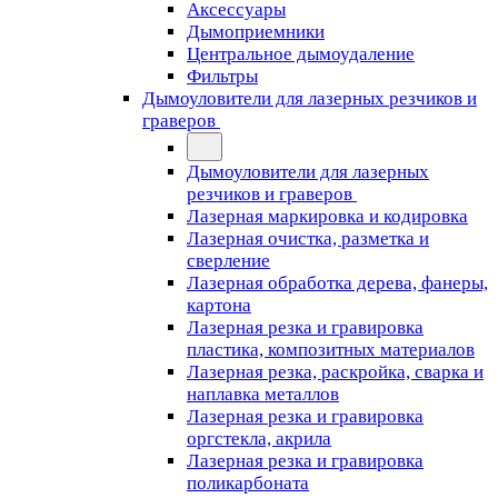
Аксессуары
Дымоприемники
Центральное дымоудаление
Фильтры
Дымоуловители для лазерных резчиков и
граверов
Дымоуловители для лазерных
резчиков и граверов
Лазерная маркировка и кодировка
Лазерная очистка, разметка и
сверление
Лазерная обработка дерева, фанеры,
картона
Лазерная резка и гравировка
пластика, композитных материалов
Лазерная резка, раскройка, сварка и
наплавка металлов
Лазерная резка и гравировка
оргстекла, акрила
Лазерная резка и гравировка
поликарбоната