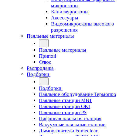
микроскопы
Капилляроскопы
Аксессуары
Видеомикроскопы высокого
разрешения
Паяльные материалы
Паяльные материалы
Припой
Флюс
Распродажа
Подборки
Подборки
Паяльное оборудование Термопро
Паяльные станции MBT
Паяльные станции OKI
Паяльные станции PS
Цифровая паяльная станция
Вакуумные паяльные станции
Дымоуловители Fumeclear