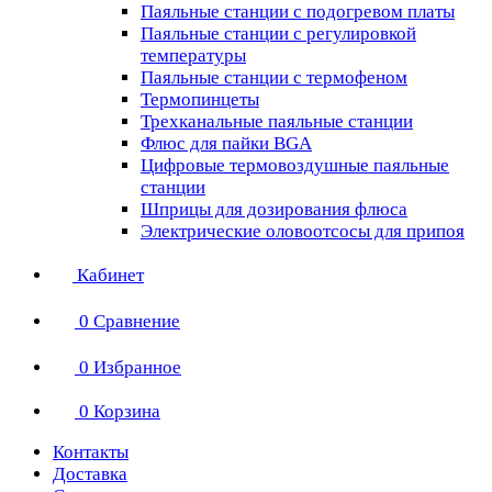
Паяльные станции с подогревом платы
Паяльные станции с регулировкой
температуры
Паяльные станции с термофеном
Термопинцеты
Трехканальные паяльные станции
Флюс для пайки BGA
Цифровые термовоздушные паяльные
станции
Шприцы для дозирования флюса
Электрические оловоотсосы для припоя
Кабинет
0
Сравнение
0
Избранное
0
Корзина
Контакты
Доставка