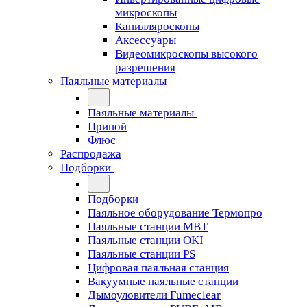
микроскопы
Капилляроскопы
Аксессуары
Видеомикроскопы высокого
разрешения
Паяльные материалы
Паяльные материалы
Припой
Флюс
Распродажа
Подборки
Подборки
Паяльное оборудование Термопро
Паяльные станции MBT
Паяльные станции OKI
Паяльные станции PS
Цифровая паяльная станция
Вакуумные паяльные станции
Дымоуловители Fumeclear