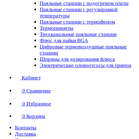
Паяльные станции с подогревом платы
Паяльные станции с регулировкой
температуры
Паяльные станции с термофеном
Термопинцеты
Трехканальные паяльные станции
Флюс для пайки BGA
Цифровые термовоздушные паяльные
станции
Шприцы для дозирования флюса
Электрические оловоотсосы для припоя
Кабинет
0
Сравнение
0
Избранное
0
Корзина
Контакты
Доставка