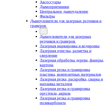
Аксессуары
Дымоприемники
Центральное дымоудаление
Фильтры
Дымоуловители для лазерных резчиков и
граверов
Дымоуловители для лазерных
резчиков и граверов
Лазерная маркировка и кодировка
Лазерная очистка, разметка и
сверление
Лазерная обработка дерева, фанеры,
картона
Лазерная резка и гравировка
пластика, композитных материалов
Лазерная резка, раскройка, сварка и
наплавка металлов
Лазерная резка и гравировка
оргстекла, акрила
Лазерная резка и гравировка
поликарбоната