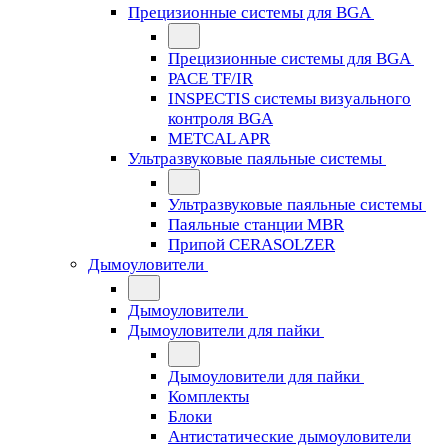
Прецизионные системы для BGA
Прецизионные системы для BGA
PACE TF/IR
INSPECTIS системы визуального
контроля BGA
METCAL APR
Ультразвуковые паяльные системы
Ультразвуковые паяльные системы
Паяльные станции MBR
Припой CERASOLZER
Дымоуловители
Дымоуловители
Дымоуловители для пайки
Дымоуловители для пайки
Комплекты
Блоки
Антистатические дымоуловители