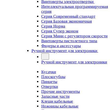
Винтоверты электроотвертки
Интеллектуальная программируемая
серия
Серия Современный стандарт
Серия Базовая экономичная
Серия Норма
Серия Cупер эконом
Серия Мини с регулятором скорости
Винтоверты пистолетного типа
Фидеры и аксессуары
Ручной инструмент для электроники
Ручной инструмент для электроники
Кусачки
Плоскогубцы
Пинцеты
Отвертки
Прочие инструменты
Запасные части
Клещи кабельные
Ножницы кабельные