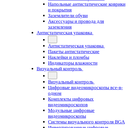
Напольные антистатические коврики
и покрытия
Заземлители обуви
Аксессуары и провода для
заземления
Антистатическая упаковка
Антистатическая упаковка
Пакеты антистатические
Наклейки и пломбы
Индикаторы влажности
Визуальный контроль
Визуальный контроль
Цифровые видеомикроскопы все-в-
одном
Комплекты цифровых
видеомикроскопов
Модульные цифровые
видеомикроскопы
Cистемы визуального контроля BGA
Инвертированные цифровые