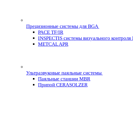
Прецизионные системы для BGA
PACE TF/IR
INSPECTIS системы визуального контроля
METCAL APR
Ультразвуковые паяльные системы
Паяльные станции MBR
Припой CERASOLZER