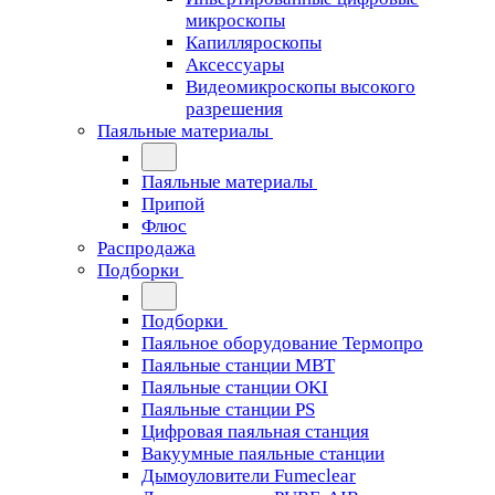
микроскопы
Капилляроскопы
Аксессуары
Видеомикроскопы высокого
разрешения
Паяльные материалы
Паяльные материалы
Припой
Флюс
Распродажа
Подборки
Подборки
Паяльное оборудование Термопро
Паяльные станции MBT
Паяльные станции OKI
Паяльные станции PS
Цифровая паяльная станция
Вакуумные паяльные станции
Дымоуловители Fumeclear