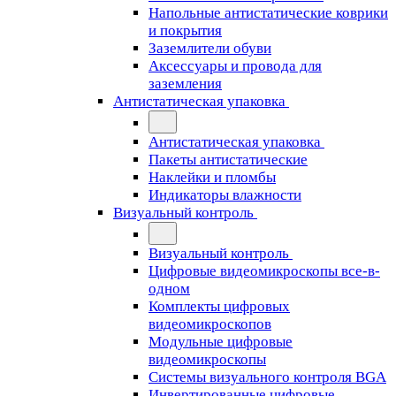
Напольные антистатические коврики
и покрытия
Заземлители обуви
Аксессуары и провода для
заземления
Антистатическая упаковка
Антистатическая упаковка
Пакеты антистатические
Наклейки и пломбы
Индикаторы влажности
Визуальный контроль
Визуальный контроль
Цифровые видеомикроскопы все-в-
одном
Комплекты цифровых
видеомикроскопов
Модульные цифровые
видеомикроскопы
Cистемы визуального контроля BGA
Инвертированные цифровые