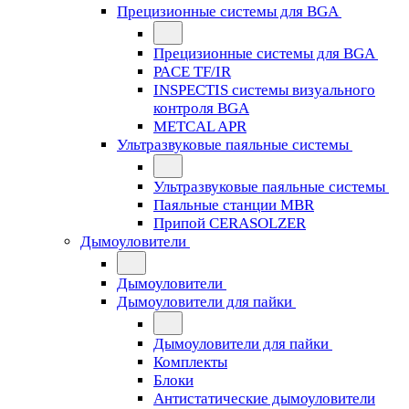
Прецизионные системы для BGA
Прецизионные системы для BGA
PACE TF/IR
INSPECTIS системы визуального
контроля BGA
METCAL APR
Ультразвуковые паяльные системы
Ультразвуковые паяльные системы
Паяльные станции MBR
Припой CERASOLZER
Дымоуловители
Дымоуловители
Дымоуловители для пайки
Дымоуловители для пайки
Комплекты
Блоки
Антистатические дымоуловители