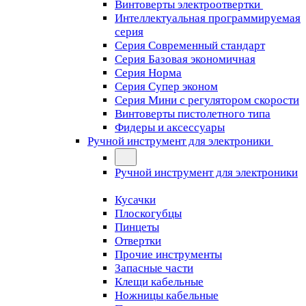
Винтоверты электроотвертки
Интеллектуальная программируемая
серия
Серия Современный стандарт
Серия Базовая экономичная
Серия Норма
Серия Cупер эконом
Серия Мини с регулятором скорости
Винтоверты пистолетного типа
Фидеры и аксессуары
Ручной инструмент для электроники
Ручной инструмент для электроники
Кусачки
Плоскогубцы
Пинцеты
Отвертки
Прочие инструменты
Запасные части
Клещи кабельные
Ножницы кабельные