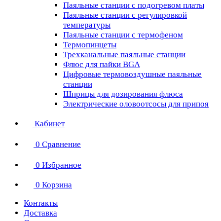
Паяльные станции с подогревом платы
Паяльные станции с регулировкой
температуры
Паяльные станции с термофеном
Термопинцеты
Трехканальные паяльные станции
Флюс для пайки BGA
Цифровые термовоздушные паяльные
станции
Шприцы для дозирования флюса
Электрические оловоотсосы для припоя
Кабинет
0
Сравнение
0
Избранное
0
Корзина
Контакты
Доставка