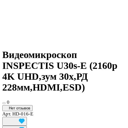
Видеомикроскоп
INSPECTIS U30s-E (2160p
4K UHD,зум 30x,РД
228мм,HDMI,ESD)
0
Нет отзывов
Арт.
HD-016-E