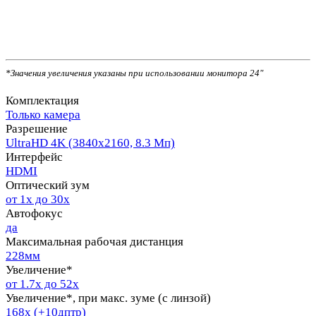
*Значения увеличения указаны при использовании монитора 24"
Комплектация
Только камера
Разрешение
UltraHD 4K (3840х2160, 8.3 Мп)
Интерфейс
HDMI
Оптический зум
от 1х до 30х
Автофокус
да
Максимальная рабочая дистанция
228мм
Увеличение*
от 1.7х до 52х
Увеличение*, при макс. зуме (с линзой)
168х (+10дптр)