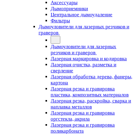
Аксессуары
Дымоприемники
Центральное дымоудаление
Фильтры
Дымоуловители для лазерных резчиков и
граверов
Дымоуловители для лазерных
резчиков и граверов
Лазерная маркировка и кодировка
Лазерная очистка, разметка и
сверление
Лазерная обработка дерева, фанеры,
картона
Лазерная резка и гравировка
пластика, композитных материалов
Лазерная резка, раскройка, сварка и
наплавка металлов
Лазерная резка и гравировка
оргстекла, акрила
Лазерная резка и гравировка
поликарбоната