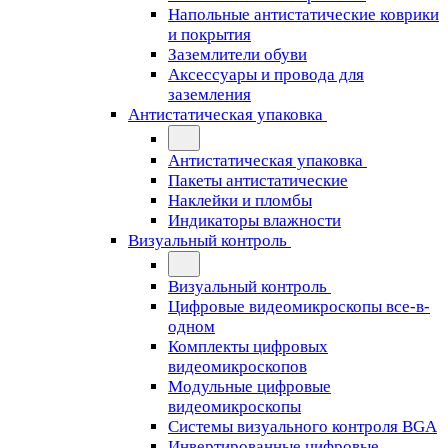
Напольные антистатические коврики
и покрытия
Заземлители обуви
Аксессуары и провода для
заземления
Антистатическая упаковка
Антистатическая упаковка
Пакеты антистатические
Наклейки и пломбы
Индикаторы влажности
Визуальный контроль
Визуальный контроль
Цифровые видеомикроскопы все-в-
одном
Комплекты цифровых
видеомикроскопов
Модульные цифровые
видеомикроскопы
Cистемы визуального контроля BGA
Инвертированные цифровые