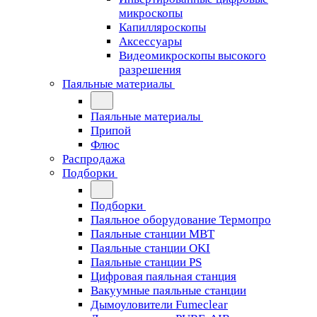
микроскопы
Капилляроскопы
Аксессуары
Видеомикроскопы высокого
разрешения
Паяльные материалы
Паяльные материалы
Припой
Флюс
Распродажа
Подборки
Подборки
Паяльное оборудование Термопро
Паяльные станции MBT
Паяльные станции OKI
Паяльные станции PS
Цифровая паяльная станция
Вакуумные паяльные станции
Дымоуловители Fumeclear