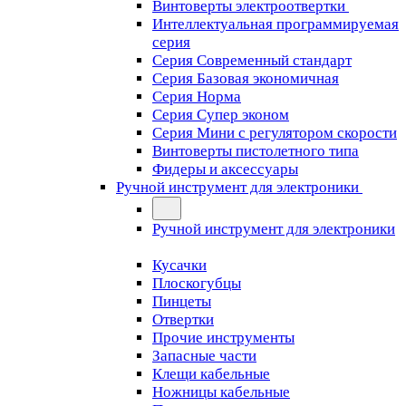
Винтоверты электроотвертки
Интеллектуальная программируемая
серия
Серия Современный стандарт
Серия Базовая экономичная
Серия Норма
Серия Cупер эконом
Серия Мини с регулятором скорости
Винтоверты пистолетного типа
Фидеры и аксессуары
Ручной инструмент для электроники
Ручной инструмент для электроники
Кусачки
Плоскогубцы
Пинцеты
Отвертки
Прочие инструменты
Запасные части
Клещи кабельные
Ножницы кабельные