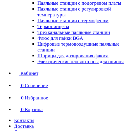
Паяльные станции с подогревом платы
Паяльные станции с регулировкой
температуры
Паяльные станции с термофеном
Термопинцеты
Трехканальные паяльные станции
Флюс для пайки BGA
Цифровые термовоздушные паяльные
станции
Шприцы для дозирования флюса
Электрические оловоотсосы для припоя
Кабинет
0
Сравнение
0
Избранное
0
Корзина
Контакты
Доставка