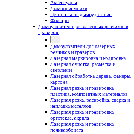
Аксессуары
Дымоприемники
Центральное дымоудаление
Фильтры
Дымоуловители для лазерных резчиков и
граверов
Дымоуловители для лазерных
резчиков и граверов
Лазерная маркировка и кодировка
Лазерная очистка, разметка и
сверление
Лазерная обработка дерева, фанеры,
картона
Лазерная резка и гравировка
пластика, композитных материалов
Лазерная резка, раскройка, сварка и
наплавка металлов
Лазерная резка и гравировка
оргстекла, акрила
Лазерная резка и гравировка
поликарбоната