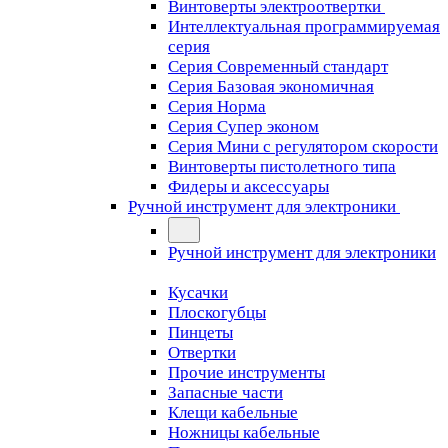
Винтоверты электроотвертки
Интеллектуальная программируемая
серия
Серия Современный стандарт
Серия Базовая экономичная
Серия Норма
Серия Cупер эконом
Серия Мини с регулятором скорости
Винтоверты пистолетного типа
Фидеры и аксессуары
Ручной инструмент для электроники
Ручной инструмент для электроники
Кусачки
Плоскогубцы
Пинцеты
Отвертки
Прочие инструменты
Запасные части
Клещи кабельные
Ножницы кабельные