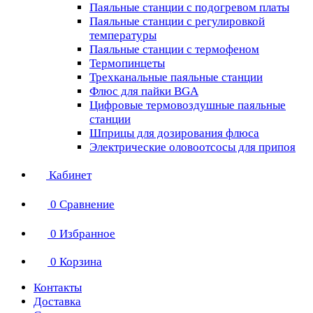
Паяльные станции с подогревом платы
Паяльные станции с регулировкой
температуры
Паяльные станции с термофеном
Термопинцеты
Трехканальные паяльные станции
Флюс для пайки BGA
Цифровые термовоздушные паяльные
станции
Шприцы для дозирования флюса
Электрические оловоотсосы для припоя
Кабинет
0
Сравнение
0
Избранное
0
Корзина
Контакты
Доставка