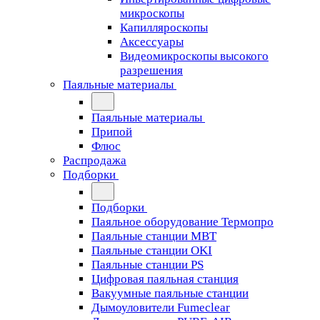
микроскопы
Капилляроскопы
Аксессуары
Видеомикроскопы высокого
разрешения
Паяльные материалы
Паяльные материалы
Припой
Флюс
Распродажа
Подборки
Подборки
Паяльное оборудование Термопро
Паяльные станции MBT
Паяльные станции OKI
Паяльные станции PS
Цифровая паяльная станция
Вакуумные паяльные станции
Дымоуловители Fumeclear