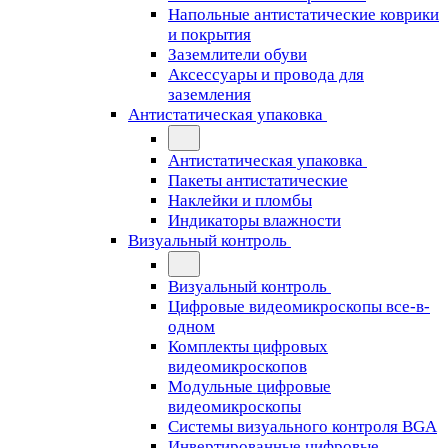
Напольные антистатические коврики
и покрытия
Заземлители обуви
Аксессуары и провода для
заземления
Антистатическая упаковка
Антистатическая упаковка
Пакеты антистатические
Наклейки и пломбы
Индикаторы влажности
Визуальный контроль
Визуальный контроль
Цифровые видеомикроскопы все-в-
одном
Комплекты цифровых
видеомикроскопов
Модульные цифровые
видеомикроскопы
Cистемы визуального контроля BGA
Инвертированные цифровые