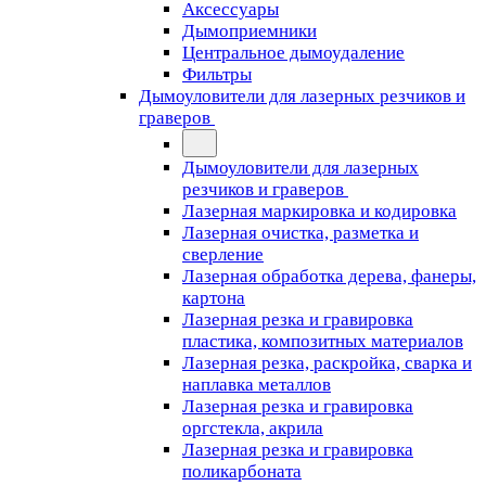
Аксессуары
Дымоприемники
Центральное дымоудаление
Фильтры
Дымоуловители для лазерных резчиков и
граверов
Дымоуловители для лазерных
резчиков и граверов
Лазерная маркировка и кодировка
Лазерная очистка, разметка и
сверление
Лазерная обработка дерева, фанеры,
картона
Лазерная резка и гравировка
пластика, композитных материалов
Лазерная резка, раскройка, сварка и
наплавка металлов
Лазерная резка и гравировка
оргстекла, акрила
Лазерная резка и гравировка
поликарбоната