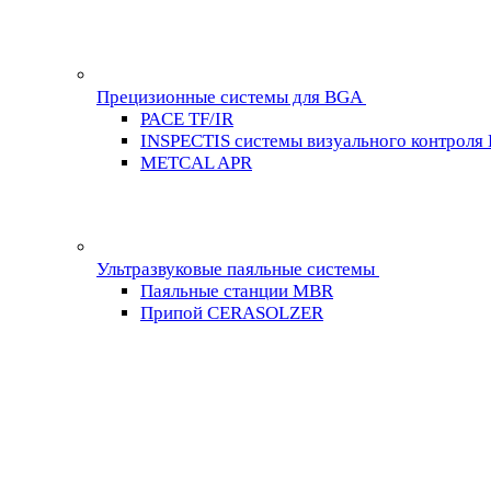
Прецизионные системы для BGA
PACE TF/IR
INSPECTIS системы визуального контроля
METCAL APR
Ультразвуковые паяльные системы
Паяльные станции MBR
Припой CERASOLZER