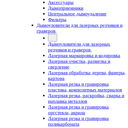
Аксессуары
Дымоприемники
Центральное дымоудаление
Фильтры
Дымоуловители для лазерных резчиков и
граверов
Дымоуловители для лазерных
резчиков и граверов
Лазерная маркировка и кодировка
Лазерная очистка, разметка и
сверление
Лазерная обработка дерева, фанеры,
картона
Лазерная резка и гравировка
пластика, композитных материалов
Лазерная резка, раскройка, сварка и
наплавка металлов
Лазерная резка и гравировка
оргстекла, акрила
Лазерная резка и гравировка
поликарбоната