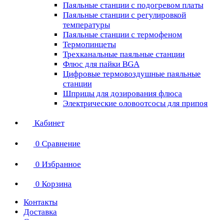
Паяльные станции с подогревом платы
Паяльные станции с регулировкой
температуры
Паяльные станции с термофеном
Термопинцеты
Трехканальные паяльные станции
Флюс для пайки BGA
Цифровые термовоздушные паяльные
станции
Шприцы для дозирования флюса
Электрические оловоотсосы для припоя
Кабинет
0
Сравнение
0
Избранное
0
Корзина
Контакты
Доставка