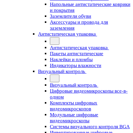
Напольные антистатические коврики
и покрытия
Заземлители обуви
Аксессуары и провода для
заземления
Антистатическая упаковка
Антистатическая упаковка
Пакеты антистатические
Наклейки и пломбы
Индикаторы влажности
Визуальный контроль
Визуальный контроль
Цифровые видеомикроскопы все-в-
одном
Комплекты цифровых
видеомикроскопов
Модульные цифровые
видеомикроскопы
Cистемы визуального контроля BGA
Инвертированные цифровые