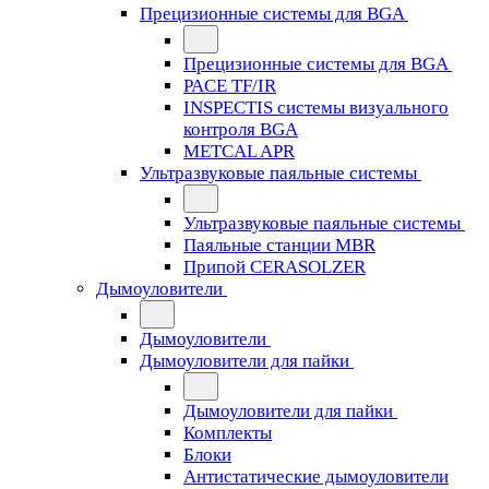
Прецизионные системы для BGA
Прецизионные системы для BGA
PACE TF/IR
INSPECTIS системы визуального
контроля BGA
METCAL APR
Ультразвуковые паяльные системы
Ультразвуковые паяльные системы
Паяльные станции MBR
Припой CERASOLZER
Дымоуловители
Дымоуловители
Дымоуловители для пайки
Дымоуловители для пайки
Комплекты
Блоки
Антистатические дымоуловители