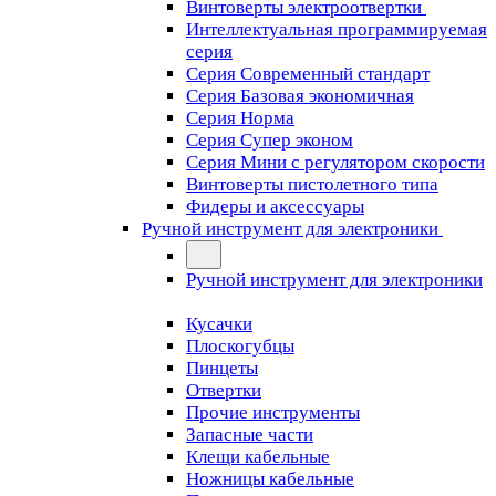
Винтоверты электроотвертки
Интеллектуальная программируемая
серия
Серия Современный стандарт
Серия Базовая экономичная
Серия Норма
Серия Cупер эконом
Серия Мини с регулятором скорости
Винтоверты пистолетного типа
Фидеры и аксессуары
Ручной инструмент для электроники
Ручной инструмент для электроники
Кусачки
Плоскогубцы
Пинцеты
Отвертки
Прочие инструменты
Запасные части
Клещи кабельные
Ножницы кабельные