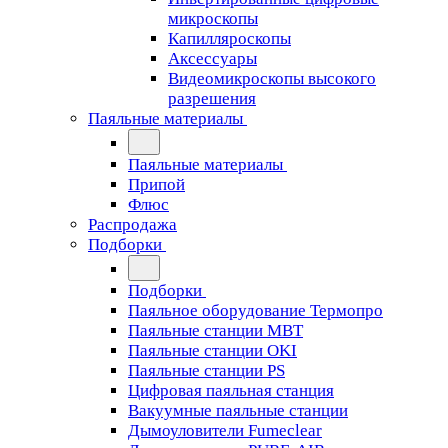
микроскопы
Капилляроскопы
Аксессуары
Видеомикроскопы высокого
разрешения
Паяльные материалы
Паяльные материалы
Припой
Флюс
Распродажа
Подборки
Подборки
Паяльное оборудование Термопро
Паяльные станции MBT
Паяльные станции OKI
Паяльные станции PS
Цифровая паяльная станция
Вакуумные паяльные станции
Дымоуловители Fumeclear