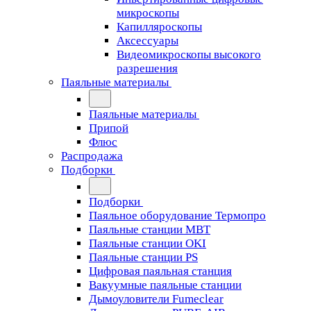
микроскопы
Капилляроскопы
Аксессуары
Видеомикроскопы высокого
разрешения
Паяльные материалы
Паяльные материалы
Припой
Флюс
Распродажа
Подборки
Подборки
Паяльное оборудование Термопро
Паяльные станции MBT
Паяльные станции OKI
Паяльные станции PS
Цифровая паяльная станция
Вакуумные паяльные станции
Дымоуловители Fumeclear