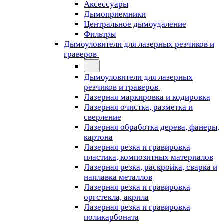
Аксессуары
Дымоприемники
Центральное дымоудаление
Фильтры
Дымоуловители для лазерных резчиков и
граверов
Дымоуловители для лазерных
резчиков и граверов
Лазерная маркировка и кодировка
Лазерная очистка, разметка и
сверление
Лазерная обработка дерева, фанеры,
картона
Лазерная резка и гравировка
пластика, композитных материалов
Лазерная резка, раскройка, сварка и
наплавка металлов
Лазерная резка и гравировка
оргстекла, акрила
Лазерная резка и гравировка
поликарбоната