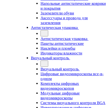
Напольные антистатические коврики
и покрытия
Заземлители обуви
Аксессуары и провода для
заземления
Антистатическая упаковка
Антистатическая упаковка
Пакеты антистатические
Наклейки и пломбы
Индикаторы влажности
Визуальный контроль
Визуальный контроль
Цифровые видеомикроскопы все-в-
одном
Комплекты цифровых
видеомикроскопов
Модульные цифровые
видеомикроскопы
Cистемы визуального контроля BGA
Инвертированные цифровые