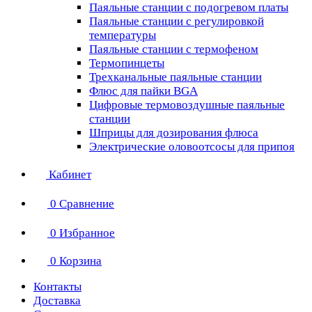
Паяльные станции с подогревом платы
Паяльные станции с регулировкой
температуры
Паяльные станции с термофеном
Термопинцеты
Трехканальные паяльные станции
Флюс для пайки BGA
Цифровые термовоздушные паяльные
станции
Шприцы для дозирования флюса
Электрические оловоотсосы для припоя
Кабинет
0
Сравнение
0
Избранное
0
Корзина
Контакты
Доставка