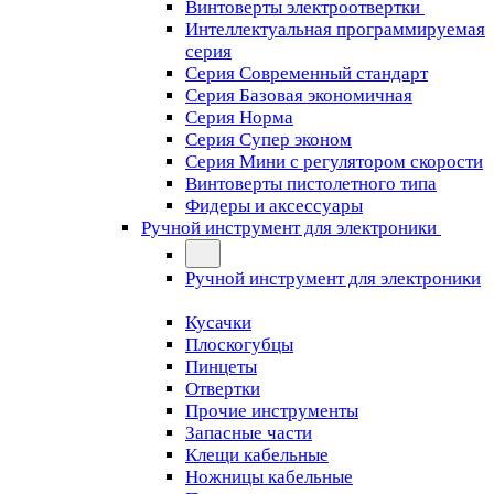
Винтоверты электроотвертки
Интеллектуальная программируемая
серия
Серия Современный стандарт
Серия Базовая экономичная
Серия Норма
Серия Cупер эконом
Серия Мини с регулятором скорости
Винтоверты пистолетного типа
Фидеры и аксессуары
Ручной инструмент для электроники
Ручной инструмент для электроники
Кусачки
Плоскогубцы
Пинцеты
Отвертки
Прочие инструменты
Запасные части
Клещи кабельные
Ножницы кабельные