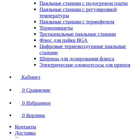
Паяльные станции с подогревом платы
Паяльные станции с регулировкой
температуры
Паяльные станции с термофеном
Термопинцеты
Трехканальные паяльные станции
Флюс для пайки BGA
Цифровые термовоздушные паяльные
станции
Шприцы для дозирования флюса
Электрические оловоотсосы для припоя
Кабинет
0
Сравнение
0
Избранное
0
Корзина
Контакты
Доставка