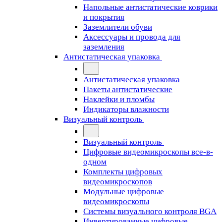
Напольные антистатические коврики
и покрытия
Заземлители обуви
Аксессуары и провода для
заземления
Антистатическая упаковка
Антистатическая упаковка
Пакеты антистатические
Наклейки и пломбы
Индикаторы влажности
Визуальный контроль
Визуальный контроль
Цифровые видеомикроскопы все-в-
одном
Комплекты цифровых
видеомикроскопов
Модульные цифровые
видеомикроскопы
Cистемы визуального контроля BGA
Инвертированные цифровые