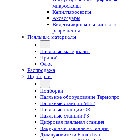
микроскопы
Капилляроскопы
Аксессуары
Видеомикроскопы высокого
разрешения
Паяльные материалы
Паяльные материалы
Припой
Флюс
Распродажа
Подборки
Подборки
Паяльное оборудование Термопро
Паяльные станции MBT
Паяльные станции OKI
Паяльные станции PS
Цифровая паяльная станция
Вакуумные паяльные станции
Дымоуловители Fumeclear