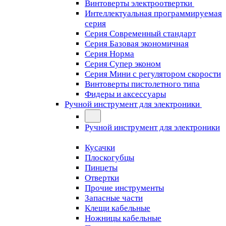
Винтоверты электроотвертки
Интеллектуальная программируемая
серия
Серия Современный стандарт
Серия Базовая экономичная
Серия Норма
Серия Cупер эконом
Серия Мини с регулятором скорости
Винтоверты пистолетного типа
Фидеры и аксессуары
Ручной инструмент для электроники
Ручной инструмент для электроники
Кусачки
Плоскогубцы
Пинцеты
Отвертки
Прочие инструменты
Запасные части
Клещи кабельные
Ножницы кабельные