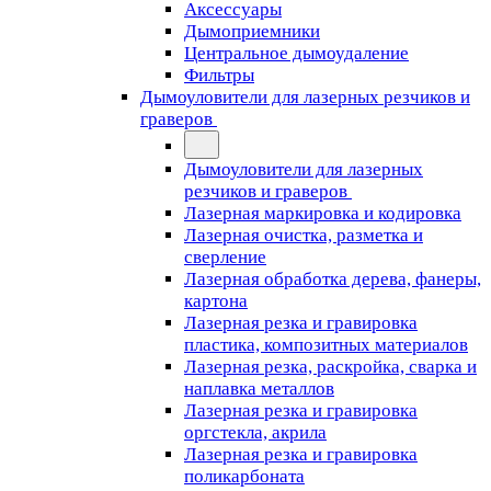
Аксессуары
Дымоприемники
Центральное дымоудаление
Фильтры
Дымоуловители для лазерных резчиков и
граверов
Дымоуловители для лазерных
резчиков и граверов
Лазерная маркировка и кодировка
Лазерная очистка, разметка и
сверление
Лазерная обработка дерева, фанеры,
картона
Лазерная резка и гравировка
пластика, композитных материалов
Лазерная резка, раскройка, сварка и
наплавка металлов
Лазерная резка и гравировка
оргстекла, акрила
Лазерная резка и гравировка
поликарбоната