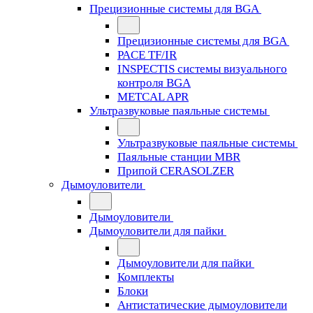
Прецизионные системы для BGA
Прецизионные системы для BGA
PACE TF/IR
INSPECTIS системы визуального
контроля BGA
METCAL APR
Ультразвуковые паяльные системы
Ультразвуковые паяльные системы
Паяльные станции MBR
Припой CERASOLZER
Дымоуловители
Дымоуловители
Дымоуловители для пайки
Дымоуловители для пайки
Комплекты
Блоки
Антистатические дымоуловители