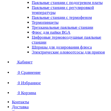
Паяльные станции с подогревом платы
Паяльные станции с регулировкой
температуры
Паяльные станции с термофеном
Термопинцеты
Трехканальные паяльные станции
Флюс для пайки BGA
Цифровые термовоздушные паяльные
станции
Шприцы для дозирования флюса
Электрические оловоотсосы для припоя
Кабинет
0
Сравнение
0
Избранное
0
Корзина
Контакты
Доставка