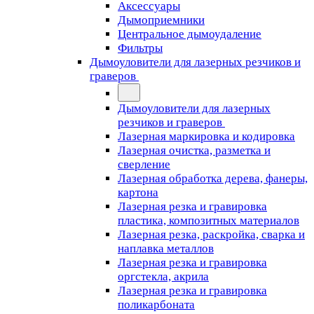
Аксессуары
Дымоприемники
Центральное дымоудаление
Фильтры
Дымоуловители для лазерных резчиков и
граверов
Дымоуловители для лазерных
резчиков и граверов
Лазерная маркировка и кодировка
Лазерная очистка, разметка и
сверление
Лазерная обработка дерева, фанеры,
картона
Лазерная резка и гравировка
пластика, композитных материалов
Лазерная резка, раскройка, сварка и
наплавка металлов
Лазерная резка и гравировка
оргстекла, акрила
Лазерная резка и гравировка
поликарбоната