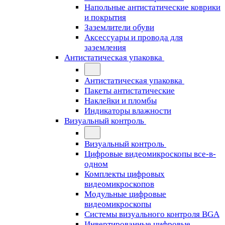
Напольные антистатические коврики
и покрытия
Заземлители обуви
Аксессуары и провода для
заземления
Антистатическая упаковка
Антистатическая упаковка
Пакеты антистатические
Наклейки и пломбы
Индикаторы влажности
Визуальный контроль
Визуальный контроль
Цифровые видеомикроскопы все-в-
одном
Комплекты цифровых
видеомикроскопов
Модульные цифровые
видеомикроскопы
Cистемы визуального контроля BGA
Инвертированные цифровые