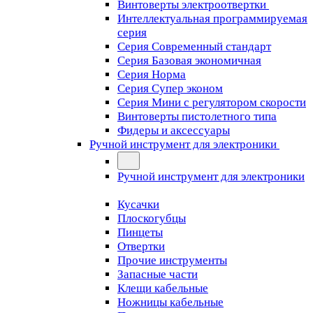
Винтоверты электроотвертки
Интеллектуальная программируемая
серия
Серия Современный стандарт
Серия Базовая экономичная
Серия Норма
Серия Cупер эконом
Серия Мини с регулятором скорости
Винтоверты пистолетного типа
Фидеры и аксессуары
Ручной инструмент для электроники
Ручной инструмент для электроники
Кусачки
Плоскогубцы
Пинцеты
Отвертки
Прочие инструменты
Запасные части
Клещи кабельные
Ножницы кабельные