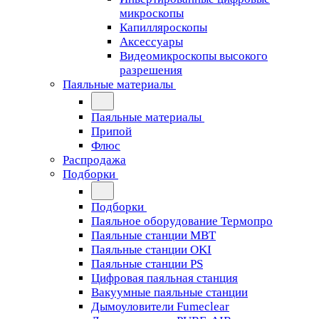
микроскопы
Капилляроскопы
Аксессуары
Видеомикроскопы высокого
разрешения
Паяльные материалы
Паяльные материалы
Припой
Флюс
Распродажа
Подборки
Подборки
Паяльное оборудование Термопро
Паяльные станции MBT
Паяльные станции OKI
Паяльные станции PS
Цифровая паяльная станция
Вакуумные паяльные станции
Дымоуловители Fumeclear