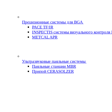
Прецизионные системы для BGA
PACE TF/IR
INSPECTIS системы визуального контроля
METCAL APR
Ультразвуковые паяльные системы
Паяльные станции MBR
Припой CERASOLZER