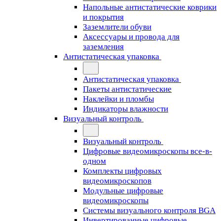
Напольные антистатические коврики
и покрытия
Заземлители обуви
Аксессуары и провода для
заземления
Антистатическая упаковка
Антистатическая упаковка
Пакеты антистатические
Наклейки и пломбы
Индикаторы влажности
Визуальный контроль
Визуальный контроль
Цифровые видеомикроскопы все-в-
одном
Комплекты цифровых
видеомикроскопов
Модульные цифровые
видеомикроскопы
Cистемы визуального контроля BGA
Инвертированные цифровые