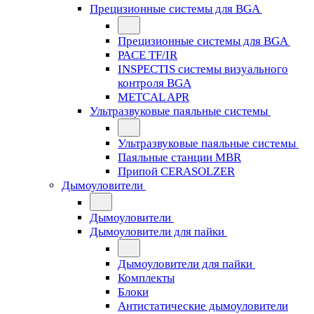
Прецизионные системы для BGA
Прецизионные системы для BGA
PACE TF/IR
INSPECTIS системы визуального
контроля BGA
METCAL APR
Ультразвуковые паяльные системы
Ультразвуковые паяльные системы
Паяльные станции MBR
Припой CERASOLZER
Дымоуловители
Дымоуловители
Дымоуловители для пайки
Дымоуловители для пайки
Комплекты
Блоки
Антистатические дымоуловители