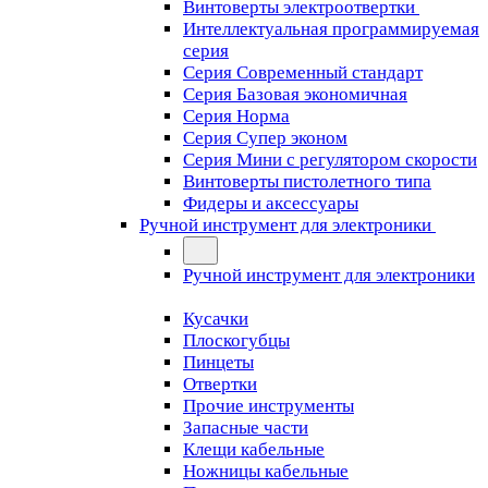
Винтоверты электроотвертки
Интеллектуальная программируемая
серия
Серия Современный стандарт
Серия Базовая экономичная
Серия Норма
Серия Cупер эконом
Серия Мини с регулятором скорости
Винтоверты пистолетного типа
Фидеры и аксессуары
Ручной инструмент для электроники
Ручной инструмент для электроники
Кусачки
Плоскогубцы
Пинцеты
Отвертки
Прочие инструменты
Запасные части
Клещи кабельные
Ножницы кабельные