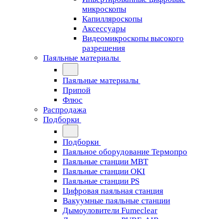
микроскопы
Капилляроскопы
Аксессуары
Видеомикроскопы высокого
разрешения
Паяльные материалы
Паяльные материалы
Припой
Флюс
Распродажа
Подборки
Подборки
Паяльное оборудование Термопро
Паяльные станции MBT
Паяльные станции OKI
Паяльные станции PS
Цифровая паяльная станция
Вакуумные паяльные станции
Дымоуловители Fumeclear