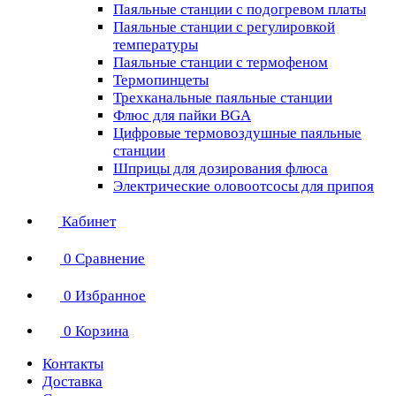
Паяльные станции с подогревом платы
Паяльные станции с регулировкой
температуры
Паяльные станции с термофеном
Термопинцеты
Трехканальные паяльные станции
Флюс для пайки BGA
Цифровые термовоздушные паяльные
станции
Шприцы для дозирования флюса
Электрические оловоотсосы для припоя
Кабинет
0
Сравнение
0
Избранное
0
Корзина
Контакты
Доставка