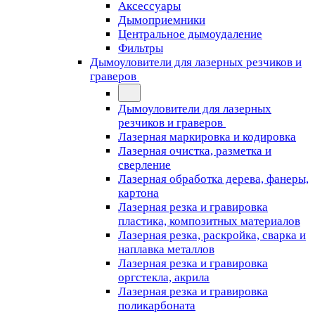
Аксессуары
Дымоприемники
Центральное дымоудаление
Фильтры
Дымоуловители для лазерных резчиков и
граверов
Дымоуловители для лазерных
резчиков и граверов
Лазерная маркировка и кодировка
Лазерная очистка, разметка и
сверление
Лазерная обработка дерева, фанеры,
картона
Лазерная резка и гравировка
пластика, композитных материалов
Лазерная резка, раскройка, сварка и
наплавка металлов
Лазерная резка и гравировка
оргстекла, акрила
Лазерная резка и гравировка
поликарбоната