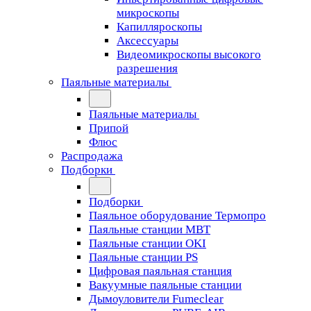
микроскопы
Капилляроскопы
Аксессуары
Видеомикроскопы высокого
разрешения
Паяльные материалы
Паяльные материалы
Припой
Флюс
Распродажа
Подборки
Подборки
Паяльное оборудование Термопро
Паяльные станции MBT
Паяльные станции OKI
Паяльные станции PS
Цифровая паяльная станция
Вакуумные паяльные станции
Дымоуловители Fumeclear