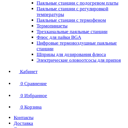
Паяльные станции с подогревом платы
Паяльные станции с регулировкой
температуры
Паяльные станции с термофеном
Термопинцеты
Трехканальные паяльные станции
Флюс для пайки BGA
Цифровые термовоздушные паяльные
станции
Шприцы для дозирования флюса
Электрические оловоотсосы для припоя
Кабинет
0
Сравнение
0
Избранное
0
Корзина
Контакты
Доставка