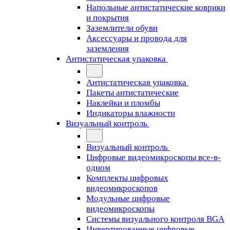
Напольные антистатические коврики
и покрытия
Заземлители обуви
Аксессуары и провода для
заземления
Антистатическая упаковка
Антистатическая упаковка
Пакеты антистатические
Наклейки и пломбы
Индикаторы влажности
Визуальный контроль
Визуальный контроль
Цифровые видеомикроскопы все-в-
одном
Комплекты цифровых
видеомикроскопов
Модульные цифровые
видеомикроскопы
Cистемы визуального контроля BGA
Инвертированные цифровые