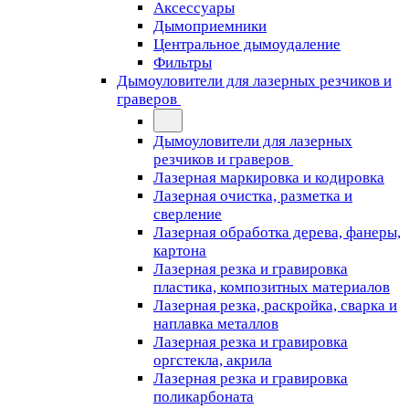
Аксессуары
Дымоприемники
Центральное дымоудаление
Фильтры
Дымоуловители для лазерных резчиков и
граверов
Дымоуловители для лазерных
резчиков и граверов
Лазерная маркировка и кодировка
Лазерная очистка, разметка и
сверление
Лазерная обработка дерева, фанеры,
картона
Лазерная резка и гравировка
пластика, композитных материалов
Лазерная резка, раскройка, сварка и
наплавка металлов
Лазерная резка и гравировка
оргстекла, акрила
Лазерная резка и гравировка
поликарбоната