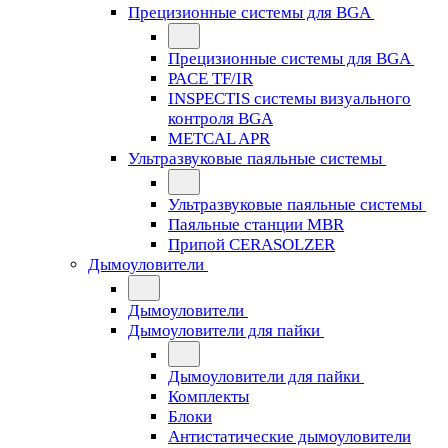
Прецизионные системы для BGA
Прецизионные системы для BGA
PACE TF/IR
INSPECTIS системы визуального
контроля BGA
METCAL APR
Ультразвуковые паяльные системы
Ультразвуковые паяльные системы
Паяльные станции MBR
Припой CERASOLZER
Дымоуловители
Дымоуловители
Дымоуловители для пайки
Дымоуловители для пайки
Комплекты
Блоки
Антистатические дымоуловители