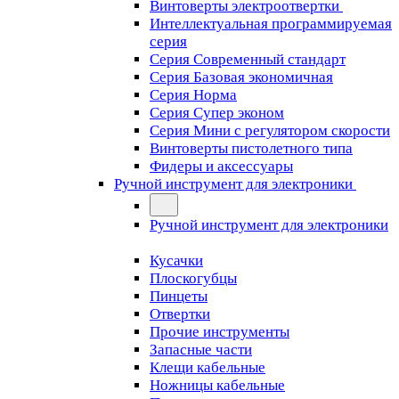
Винтоверты электроотвертки
Интеллектуальная программируемая
серия
Серия Современный стандарт
Серия Базовая экономичная
Серия Норма
Серия Cупер эконом
Серия Мини с регулятором скорости
Винтоверты пистолетного типа
Фидеры и аксессуары
Ручной инструмент для электроники
Ручной инструмент для электроники
Кусачки
Плоскогубцы
Пинцеты
Отвертки
Прочие инструменты
Запасные части
Клещи кабельные
Ножницы кабельные