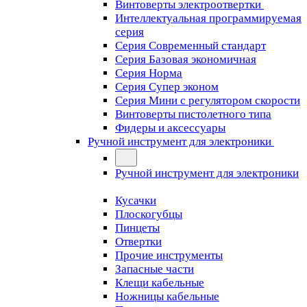
Винтоверты электроотвертки
Интеллектуальная программируемая
серия
Серия Современный стандарт
Серия Базовая экономичная
Серия Норма
Серия Cупер эконом
Серия Мини с регулятором скорости
Винтоверты пистолетного типа
Фидеры и аксессуары
Ручной инструмент для электроники
Ручной инструмент для электроники
Кусачки
Плоскогубцы
Пинцеты
Отвертки
Прочие инструменты
Запасные части
Клещи кабельные
Ножницы кабельные