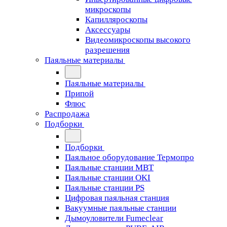
микроскопы
Капилляроскопы
Аксессуары
Видеомикроскопы высокого
разрешения
Паяльные материалы
Паяльные материалы
Припой
Флюс
Распродажа
Подборки
Подборки
Паяльное оборудование Термопро
Паяльные станции MBT
Паяльные станции OKI
Паяльные станции PS
Цифровая паяльная станция
Вакуумные паяльные станции
Дымоуловители Fumeclear