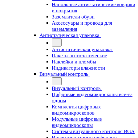
Напольные антистатические коврики
и покрытия
Заземлители обуви
Аксессуары и провода для
заземления
Антистатическая упаковка
Антистатическая упаковка
Пакеты антистатические
Наклейки и пломбы
Индикаторы влажности
Визуальный контроль
Визуальный контроль
Цифровые видеомикроскопы все-в-
одном
Комплекты цифровых
видеомикроскопов
Модульные цифровые
видеомикроскопы
Cистемы визуального контроля BGA
Инвертированные цифровые