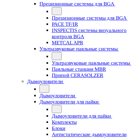
Прецизионные системы для BGA
Прецизионные системы для BGA
PACE TF/IR
INSPECTIS системы визуального
контроля BGA
METCAL APR
Ультразвуковые паяльные системы
Ультразвуковые паяльные системы
Паяльные станции MBR
Припой CERASOLZER
Дымоуловители
Дымоуловители
Дымоуловители для пайки
Дымоуловители для пайки
Комплекты
Блоки
Антистатические дымоуловители