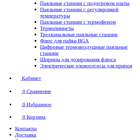
Паяльные станции с подогревом платы
Паяльные станции с регулировкой
температуры
Паяльные станции с термофеном
Термопинцеты
Трехканальные паяльные станции
Флюс для пайки BGA
Цифровые термовоздушные паяльные
станции
Шприцы для дозирования флюса
Электрические оловоотсосы для припоя
Кабинет
0
Сравнение
0
Избранное
0
Корзина
Контакты
Доставка