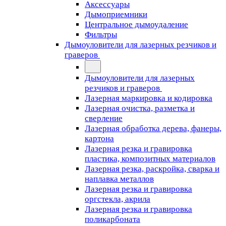
Аксессуары
Дымоприемники
Центральное дымоудаление
Фильтры
Дымоуловители для лазерных резчиков и
граверов
Дымоуловители для лазерных
резчиков и граверов
Лазерная маркировка и кодировка
Лазерная очистка, разметка и
сверление
Лазерная обработка дерева, фанеры,
картона
Лазерная резка и гравировка
пластика, композитных материалов
Лазерная резка, раскройка, сварка и
наплавка металлов
Лазерная резка и гравировка
оргстекла, акрила
Лазерная резка и гравировка
поликарбоната