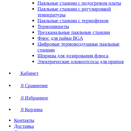
Паяльные станции с подогревом платы
Паяльные станции с регулировкой
температуры
Паяльные станции с термофеном
Термопинцеты
Трехканальные паяльные станции
Флюс для пайки BGA
Цифровые термовоздушные паяльные
станции
Шприцы для дозирования флюса
Электрические оловоотсосы для припоя
Кабинет
0
Сравнение
0
Избранное
0
Корзина
Контакты
Доставка