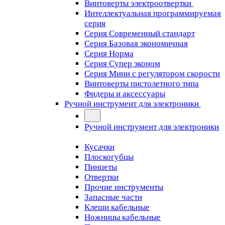
Винтоверты электроотвертки
Интеллектуальная программируемая
серия
Серия Современный стандарт
Серия Базовая экономичная
Серия Норма
Серия Cупер эконом
Серия Мини с регулятором скорости
Винтоверты пистолетного типа
Фидеры и аксессуары
Ручной инструмент для электроники
Ручной инструмент для электроники
Кусачки
Плоскогубцы
Пинцеты
Отвертки
Прочие инструменты
Запасные части
Клещи кабельные
Ножницы кабельные