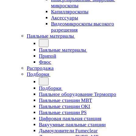
микроскопы
Капилляроскопы
Аксессуары
Видеомикроскопы высокого
разрешения
Паяльные материалы
Паяльные материалы
Припой
Флюс
Распродажа
Подборки
Подборки
Паяльное оборудование Термопро
Паяльные станции MBT
Паяльные станции OKI
Паяльные станции PS
Цифровая паяльная станция
Вакуумные паяльные станции
Дымоуловители Fumeclear