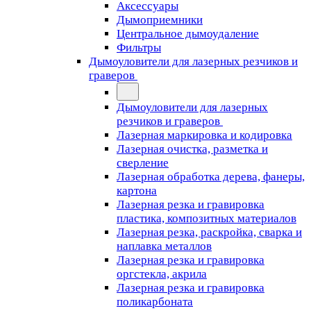
Аксессуары
Дымоприемники
Центральное дымоудаление
Фильтры
Дымоуловители для лазерных резчиков и
граверов
Дымоуловители для лазерных
резчиков и граверов
Лазерная маркировка и кодировка
Лазерная очистка, разметка и
сверление
Лазерная обработка дерева, фанеры,
картона
Лазерная резка и гравировка
пластика, композитных материалов
Лазерная резка, раскройка, сварка и
наплавка металлов
Лазерная резка и гравировка
оргстекла, акрила
Лазерная резка и гравировка
поликарбоната