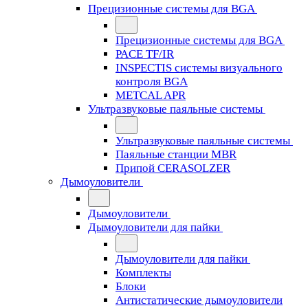
Прецизионные системы для BGA
Прецизионные системы для BGA
PACE TF/IR
INSPECTIS системы визуального
контроля BGA
METCAL APR
Ультразвуковые паяльные системы
Ультразвуковые паяльные системы
Паяльные станции MBR
Припой CERASOLZER
Дымоуловители
Дымоуловители
Дымоуловители для пайки
Дымоуловители для пайки
Комплекты
Блоки
Антистатические дымоуловители